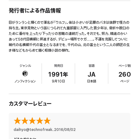
発行者による作品情報
目がランランと輝くので渾名が「ウルフ」。体は小さいが足腰のバネは抜群で怪力の
持ち主。東京見物という話につられて九重部屋に入門した貢少年は、骨折や脱臼の
ために番付を上ったり下ったりの苦難の連続だった。それでも、努力、精進のかい
あって58代目横綱に昇進するが、デビュー場所でケガ……。不運を克服してついに
稀代の名横綱千代の富士となるまでを、千代の山、北の富士という二人の師匠の生
き様などもからめて描く相撲小説の傑作。
ジャンル
発売日
言語
ページ数
1991年
JA
260
ノンフィクション
9月10日
日本語
ページ
カスタマーレビュー
daihyo@technofreak
、
2016/08/02