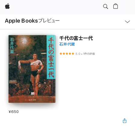
Apple
ロ
Apple Books
プレビュー
ー
カ
ル
ナ
ビ
千代の富士一代
ゲ
石井代蔵
ー
シ
ョ
5.0
•
1件の評価
ン
の
メ
ニ
ュ
ー
を
開
く
¥650