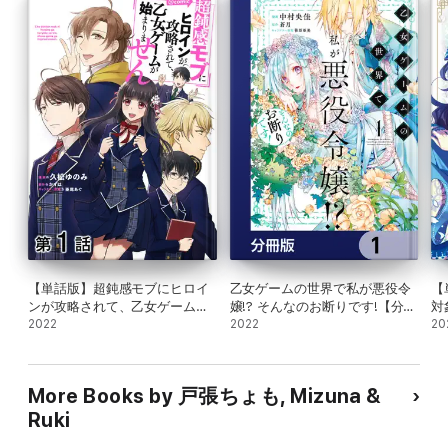
【単話版】超鈍感モブにヒロイ
乙女ゲームの世界で私が悪役令
【
ンが攻略されて、乙女ゲームが
嬢!? そんなのお断りです!【分冊
対
始まりません@COMIC 第1話
2022
版】 1
2022
@
20
More Books by 戸張ちょも, Mizuna &
Ruki