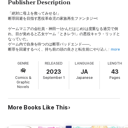
Publisher Description
「絶対に母上を救ってみせる!」
断罪回避を目指す悪役革命児の家族再生ファンタジー!
ゲームマニアの会社員・神田一(かんだはじめ)は度重なる過労で倒
れ、目が覚めると乙女ゲーム「ときレラ!」の悪役キャラ・リッドと
なっていた。
ゲーム内で自身を待つのは断罪バッドエンド――。
断罪を回避するべく、持ち前の頭の良さと転生前にやり込んだゲー
more
ム知識で、まずは家族不和の立て直しに取り掛かる。
冷酷な父、ひとりぼっちの妹、そして病に伏せる母。
GENRE
RELEASED
LANGUAGE
LENGTH
彼女達を救うためにリッドが行う施策は、ゲームのシナリオを超
え、大きなうねりとなって大陸全土を巻き込んでいく!
2023
JA
43
Comics &
September 1
Japanese
Pages
Graphic
Novels
More Books Like This