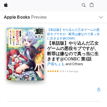
Apple
Local
Apple Books
Preview
Nav
Open
Menu
【単話版】やり込んだ乙女ゲームの悪
役モブですが、断罪は嫌なので真っ当
に生きます@COMIC
【単話版】やり込んだ乙女
ゲームの悪役モブですが、
断罪は嫌なので真っ当に生
きます@COMIC 第1話
戸張ちょも
and Others
4.8
•
4 Ratings