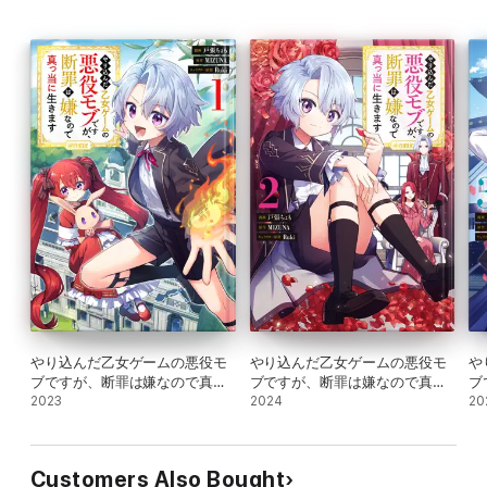
やり込んだ乙女ゲームの悪役モ
やり込んだ乙女ゲームの悪役モ
や
ブですが、断罪は嫌なので真っ
ブですが、断罪は嫌なので真っ
ブ
当に生きます@COMIC 第1巻
2023
当に生きます@COMIC 第2巻
2024
当
20
Customers Also Bought