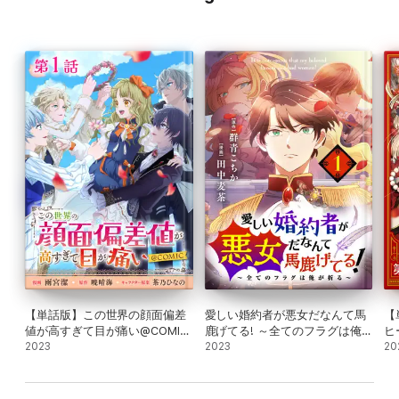
【単話版】この世界の顔面偏差
愛しい婚約者が悪女だなんて馬
【
値が高すぎて目が痛い@COMIC
鹿げてる! ～全てのフラグは俺
ヒ
第1話
2023
が折る～【単話】(1)
2023
が
20