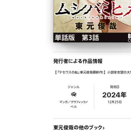
発行者による作品情報
【『テセウスの船』東元俊哉最新作!】小説家志望の大
ジャンル
発売日
2024年
マンガ／グラフィックノ
12月25日
ベル
東元俊哉の他のブック