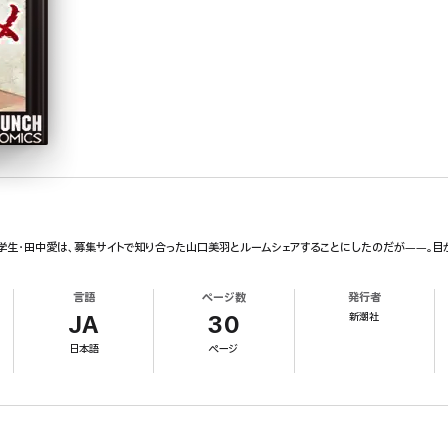
学生・田中愛は、募集サイトで知り合った山口美羽とルームシェアすることにしたのだが――。目
言語
ページ数
発行者
新潮社
JA
30
日本語
ページ