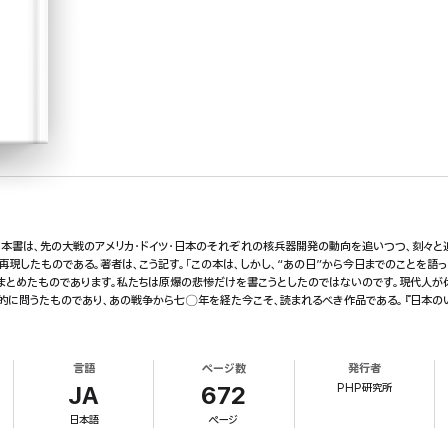
る!本書は、先の大戦のアメリカ・ドイツ・日本のそれぞれの核兵器開発の動向を追いつつ、刻々
再現したものである。著者は、こう記す。「この本は、しかし、“あの日”から今日までのことを語
まとめたものであります。私たちは原爆の悲惨だけを書こうとしたのではないのです。現代人が
源的に問うたものであり、あの戦争から七〇年を経た今こそ、読まれるべき作品である。『日本の
言語
ページ数
発行者
PHP研究所
JA
672
日本語
ページ