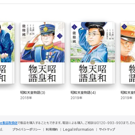
昭和天皇物語(3)
昭和天皇物語(4)
昭和天皇物
2018年
2019年
2019年
le製品取扱店
で製品を購入することもできます。電話による購入、ご相談は0120-993-993まで。English S
d.
プライバシーポリシー
利用規約
Legal Information
サイトマップ