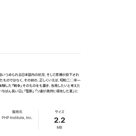
と追いつめられる日本国内の状況、そして原爆が投下され
ったものではなく、その前の、正しくいえば、昭和二〇年一
体験した『戦争』そのものをも書き、告発したいと考えた
いちばん長い日』『聖断』『ソ連が満洲に侵攻した夏』に
販売元
サイズ
PHP Institute, Inc.
2.2
MB