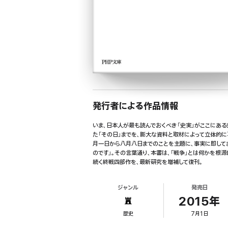
発行者による作品情報
いま、日本人が最も読んでおくべき「史実」がここにあ
た「その日」までを、膨大な資料と取材によって立体的に
月一日から八月八日までのことを主題に、事実に即して
のです」。その言葉通り、本書は、「戦争」とは何かを根
続く終戦四部作を、最新研究を増補して復刊。
ジャンル
発売日
2015年
歴史
7月1日