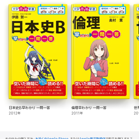
日本史B早わかり 一問一答
倫理早わかり 一問一答
世
2012年
2011年
20