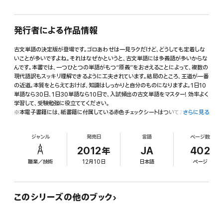
発行者による作品情報
古文単語の決定版が登場です。ゴロあわせは一見ラクだけど、どうしても定着しな
いことが多いですよね。それはなぜかというと、古文単語には多義語が多いからな
んです。本書では、一つひとつの単語がもつ“原義”をおさえることによって、複数の
現代語訳もスッキリ理解できるように工夫されています。結局のところ、王道が一番
の近道。本質をとらえておけば、知識はしっかりと自分のものになりますよ。1日10
単語なら30日、1日30単語なら10日で、入試頻出の古文単語をマスター! 効率よく
学習して、受験勉強に役立ててください。
※本電子書籍には、紙書籍に付属している赤色チェックシートはついておりません。
さらに見る
また直接文字を書き込むことはできませんので、あらかじめご了承ください。
ジャンル
発売日
言語
ページ数
2012年
JA
402
職業／技術
12月10日
日本語
ページ
このシリーズの他のブック