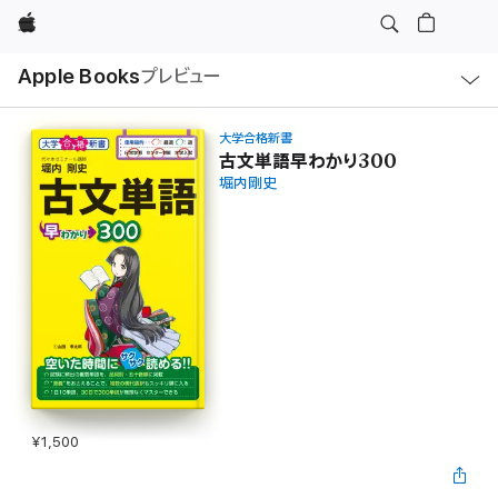
Apple
ロ
Apple Books
プレビュー
ー
カ
ル
ナ
ビ
大学合格新書
ゲ
古文単語早わかり300
ー
堀内剛史
シ
ョ
ン
の
メ
ニ
ュ
ー
を
開
く
¥1,500