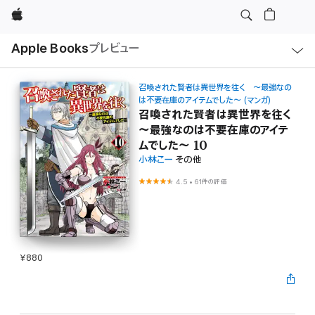
Apple
ロ
Apple Books
プレビュー
ー
カ
ル
ナ
ビ
召喚された賢者は異世界を往く ～最強なの
ゲ
は不要在庫のアイテムでした～ (マンガ)
ー
召喚された賢者は異世界を往く
シ
ョ
～最強なのは不要在庫のアイテ
ン
ムでした～ 10
の
メ
小林こー
その他
ニ
ュ
4.5
•
61件の評価
ー
を
開
く
¥880