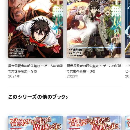
異世界賢者の転生無双 ～ゲームの知識
異世界賢者の転生無双 ～ゲームの知識
ニ
で異世界最強～ 9巻
で異世界最強～ 8巻
ヒ
2024年
2023年
～ 
20
このシリーズの他のブック