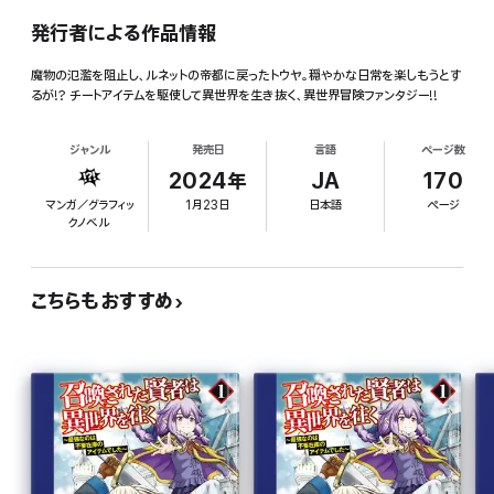
発行者による作品情報
魔物の氾濫を阻止し、ルネットの帝都に戻ったトウヤ。穏やかな日常を楽しもうとす
るが!? チートアイテムを駆使して異世界を生き抜く、異世界冒険ファンタジー!!
ジャンル
発売日
言語
ページ数
2024年
JA
170
マンガ／グラフィッ
1月23日
日本語
ページ
クノベル
こちらもおすすめ