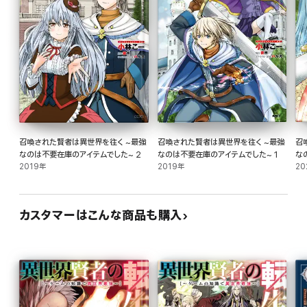
召喚された賢者は異世界を往く ~最強
召喚された賢者は異世界を往く ~最強
召
なのは不要在庫のアイテムでした~ 2
なのは不要在庫のアイテムでした~ 1
な
2019年
2019年
20
カスタマーはこんな商品も購入