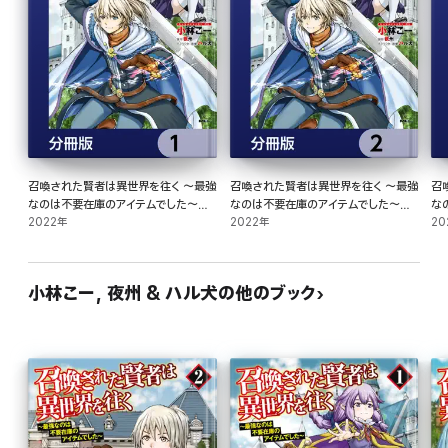
召喚された賢者は異世界を往く ～最強
召喚された賢者は異世界を往く ～最強
召
なのは不要在庫のアイテムでした～
なのは不要在庫のアイテムでした～
な
【分冊版】 1
2022年
【分冊版】 2
2022年
【
20
小林こー, 夜州 & ハル犬の他のブック