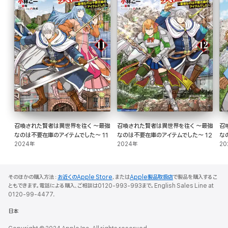
召喚された賢者は異世界を往く ～最強
召喚された賢者は異世界を往く ～最強
召
なのは不要在庫のアイテムでした～ 11
なのは不要在庫のアイテムでした～ 12
な
2024年
2024年
20
そのほかの購入方法：
お近くのApple Store
、または
Apple製品取扱店
で製品を購入するこ
ともできます。電話による購入、ご相談は0120-993-993まで。English Sales Line at
0120-99-4477.
日本