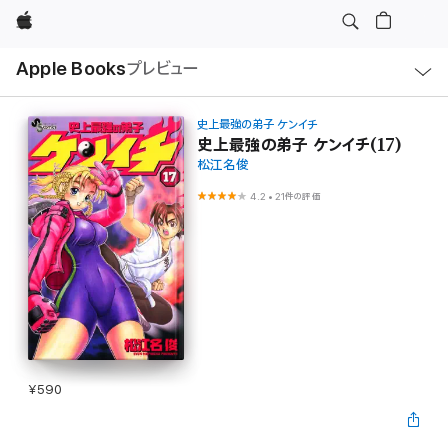
Apple
ロ
Apple Books
プレビュー
ー
カ
ル
ナ
ビ
史上最強の弟子 ケンイチ
ゲ
史上最強の弟子 ケンイチ(17)
ー
松江名俊
シ
ョ
ン
4.2
•
21件の評価
の
メ
ニ
ュ
ー
を
開
く
¥590