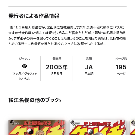
発行者による作品情報
“闇”と手を組んだ拳聖が、梁山泊に宣戦布告してきた!この不穏な動きに「なりゆ
きまかせ大作戦」と称して静観を決め込んだ長老たちだが、“最強”の称号を狙う敵
が、まず弟子の兼一を襲ってくることは明白。そのことを知った美羽は、気持ちの緩
んでいる兼一に危機感を持たせるべく、とっさに攻撃をしかけるが…
ジャンル
発売日
言語
ページ数
2005年
JA
195
マンガ／グラフィッ
8月8日
日本語
ページ
クノベル
松江名俊の他のブック