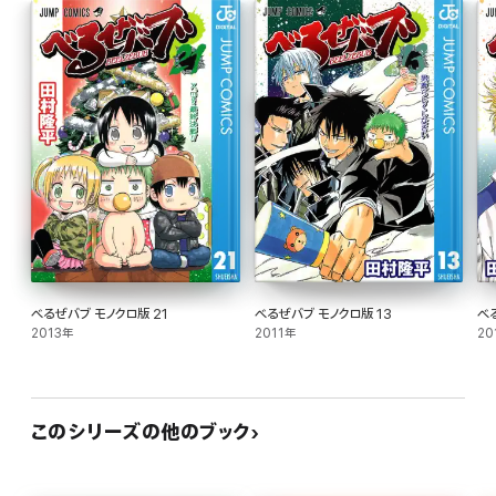
べるぜバブ モノクロ版 21
べるぜバブ モノクロ版 13
べ
2013年
2011年
20
このシリーズの他のブック