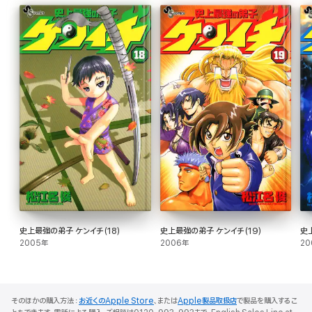
史上最強の弟子 ケンイチ(18)
史上最強の弟子 ケンイチ(19)
史
2005年
2006年
20
そのほかの購入方法：
お近くのApple Store
、または
Apple製品取扱店
で製品を購入するこ