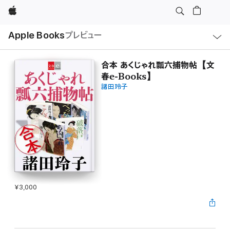
Apple
ロ
Apple Books
プレビュー
ー
カ
ル
ナ
ビ
合本 あくじゃれ瓢六捕物帖【文
ゲ
春e-Books】
ー
シ
諸田玲子
ョ
ン
の
メ
ニ
ュ
ー
を
開
く
¥3,000