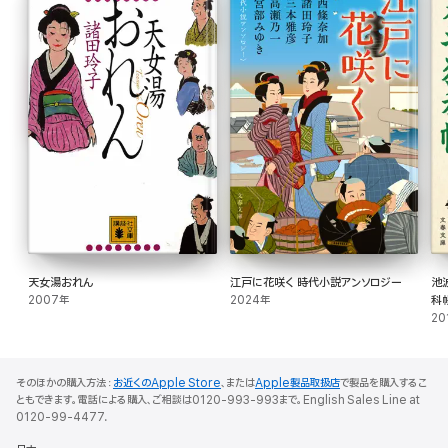
自分には何かが欠けている――お袖とも離れ、重い心を抱えた瓢六は、事件の陰に
いる謎の美女を追い詰められるのか。
『再会 あくじゃれ瓢六捕物帖』
天保の大火でお袖を失い自堕落な生活をおくる色男・瓢六。
しかし老中・水野忠邦と“妖怪”鳥居耀蔵の陰謀に苦しむ人々を見ていられず、また
謎の武家女性・お奈緒の魅力に導かれるように、相棒の堅物同心・篠崎弥左衛門と
幕政の理不尽に立ち向かう。
『破落戸 あくじゃれ瓢六捕物帖』
文化人を弾圧し悪名高い「天保の改革」。
瓢六は弥左衛門やお奈緒らと陰に陽に立ち向かうが、やがて圧政者たちも決して一
枚岩ではないことに気付く。
「妖怪」こと鳥居耀蔵の裏切り、それによる水野越前守の失脚と復活。一方瓢六は勝
家の若き当主・麟太郎と親交を深める。
天女湯おれん
江戸に花咲く 時代小説アンソロジー
池
2007年
2024年
科
20
そのほかの購入方法：
お近くのApple Store
、または
Apple製品取扱店
で製品を購入するこ
ともできます。電話による購入、ご相談は0120-993-993まで。English Sales Line at
0120-99-4477.