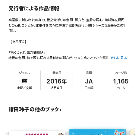
発行者による作品情報
牢屋敷に捕らわれの身の、世之介ばりの色男・瓢六と、無骨な同心・篠崎弥左衛門
との凸凹コンビが、難事件を次々に解決する痛快時代小説!シリーズ全5冊がこの1
冊に。
【あらすじ】
『あくじゃれ 瓢六捕物帖』
絶世の色男、粋で頭も切れる目利きの瓢六が、つまらぬことで小伝馬町の牢屋敷に
さらに見る
放り込まれた。
ところが丁度同じ頃起きた難事件解決に瓢六の知恵を借りるため、与力・菅野一之
ジャンル
発売日
言語
ページ数
助は日限を切っての解き放ちを決める。
2016年
JA
1,165
『こんちき あくじゃれ瓢六捕物帖』
小説／文学
8月4日
日本語
ページ
晴れて無罪放免となった瓢六だが、お袖と熱々の平和な日々も長くは続かない。
わけありの母子を匿ったり、瓦版を作ったり、そして今度はお袖が牢に入れられ
る……!?
粋で愉快でほろりとする六篇を収録。
諸田玲子の他のブック
『べっぴん あくじゃれ瓢六捕物帖』
売れっ子芸者のお袖との仲も円満、親友に恋の指南もするとびきりの色男・瓢六。
智恵と愛嬌を買われ駆り出されたある事件の聞き込みで、致命的なミスを犯して
しまう。