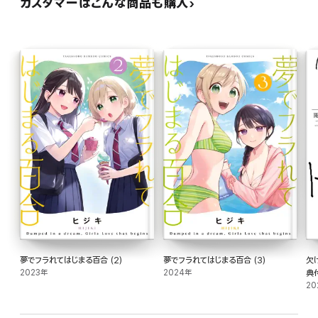
カスタマーはこんな商品も購入
夢でフラれてはじまる百合 (2)
夢でフラれてはじまる百合 (3)
欠
2023年
2024年
典
20