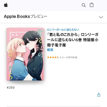
Apple
ロ
Apple Books
プレビュー
ー
カ
ル
ナ
ビ
ロンリーガールに逆らえない
ゲ
「君と私のこれから」 ロンリーガ
ー
ールに逆らえない6巻 特装版小
シ
ョ
冊子電子版
ン
の
樫風
メ
ニ
4.6
•
10件の評価
ュ
ー
を
開
く
¥250