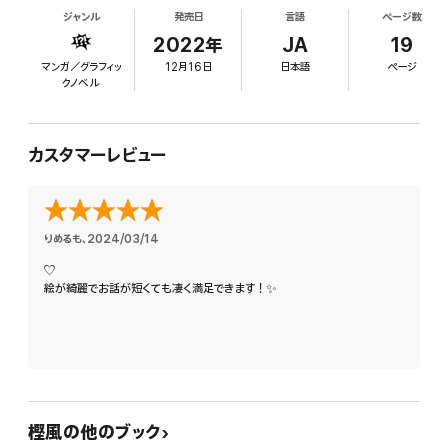
ジャンル
発売日
言語
ページ数
2022年
JA
19
マンガ／グラフィッ
12月16日
日本語
ページ
クノベル
カスタマーレビュー
りめるも
、
2024/03/14
♡
絵が綺麗でお話が短くても凄く満足できます！✨️
樫風の他のブック