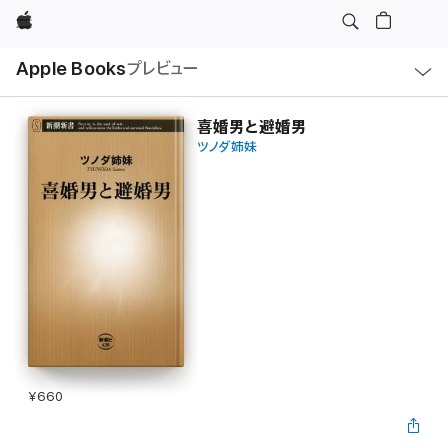
Apple
ロ
Apple Books
プレビュー
ー
カ
ル
ナ
ビ
喜婚男と避婚男
ゲ
ツノダ姉妹
ー
シ
ョ
ン
の
メ
ニ
ュ
ー
を
開
く
¥660