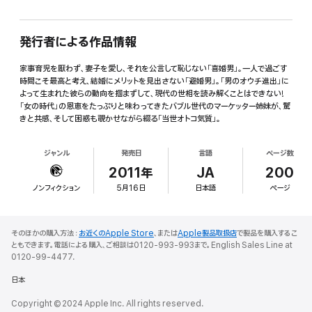
発行者による作品情報
家事育児を厭わず、妻子を愛し、それを公言して恥じない「喜婚男」。一人で過ごす
時間こそ最高と考え、結婚にメリットを見出さない「避婚男」。「男のオウチ進出」に
よって生まれた彼らの動向を掴まずして、現代の世相を読み解くことはできない!
「女の時代」の恩恵をたっぷりと味わってきたバブル世代のマーケッター姉妹が、驚
きと共感、そして困惑も覗かせながら綴る「当世オトコ気質」。
ジャンル
発売日
言語
ページ数
2011年
JA
200
ノンフィクション
5月16日
日本語
ページ
そのほかの購入方法：
お近くのApple Store
、または
Apple製品取扱店
で製品を購入するこ
ともできます。電話による購入、ご相談は0120-993-993まで。English Sales Line at
0120-99-4477.
日本
Copyright © 2024 Apple Inc. All rights reserved.