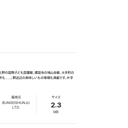
。上野の国際子ども図書館、護国寺の鳩山会館、大手町の
所も……。駅近辺の美味しいもの情報も満載です。片手
販売元
サイズ
BUNGEISHUNJU
2.3
LTD.
MB