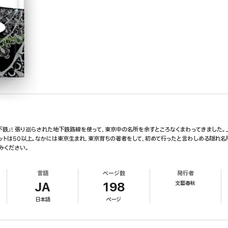
下鉄」! 張り巡らされた地下鉄路線を使って、東京中の名所を余すところなくまわってきました
ットは50以上。なかには東京生まれ、東京育ちの著者をして、初めて行ったと言わしめる隠れ名
みください。
言語
ページ数
発行者
文藝春秋
JA
198
日本語
ページ