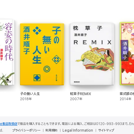
子の無い人生
枕草子REMIX
紫式部の
2018年
2007年
2014年
le製品取扱店
で製品を購入することもできます。電話による購入、ご相談は0120-993-993まで。English S
d.
プライバシーポリシー
利用規約
Legal Information
サイトマップ