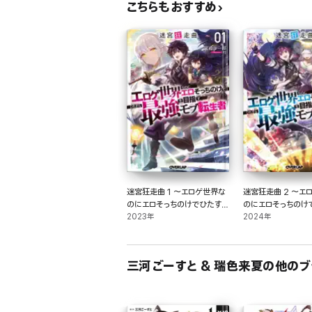
こちらもおすすめ
迷宮狂走曲 1 ～エロゲ世界な
迷宮狂走曲 2 ～エ
のにエロそっちのけでひたすら
のにエロそっちのけ
最強を目指すモブ転生者～
2023年
最強を目指すモブ転
2024年
三河ごーすと & 瑞色来夏の他のブ