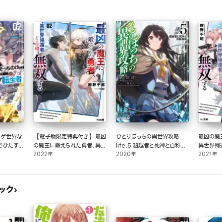
ロゲ世界な
【電子版限定特典付き】最凶
ひとりぼっちの異世界攻略
最凶の魔
でひたすら
の魔王に鍛えられた勇者、異世
life.5 超越者と死神と自称最
異世界帰
生者～
界帰還者たちの学園で無双す
2022年
弱
2020年
双する1
2021年
る2
ック