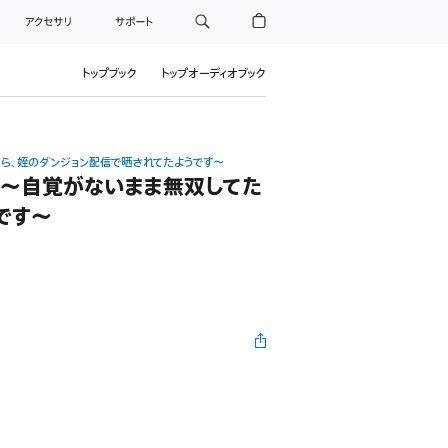
アクセサリ
サポート
トップブック
トップオーディオブック
たら、姪のダンジョン配信で晒されてたようです～
) ～自覚がないまま無双してた
です～