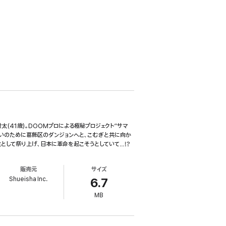
(41歳)。DOOMプロによる極秘プロジェクト“サマ
合いのために葛飾区のダンジョンへと、こむぎと共に向か
として祭り上げ、日本に革命を起こそうとしていて…!?
販売元
サイズ
Shueisha Inc.
6.7
MB