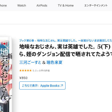
Phone
Watch
AirPods
TV & Home
エンターテインメント
ブック第6巻 - 地味なおじさん、実は英雄でした。 ～自覚がないまま無双して
地味なおじさん、実は英雄でした。 5(下
ら、姪のダンジョン配信で晒されてたよう
三河ごーすと
&
瑞色来夏
5.0
•
8件の評価
¥850
こちらで表示：
Apple Books