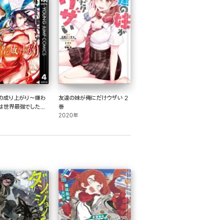
の成り上がり～嫌わ
友達の妹が俺にだけウザい 2
は世界最強でした～
巻
2020年