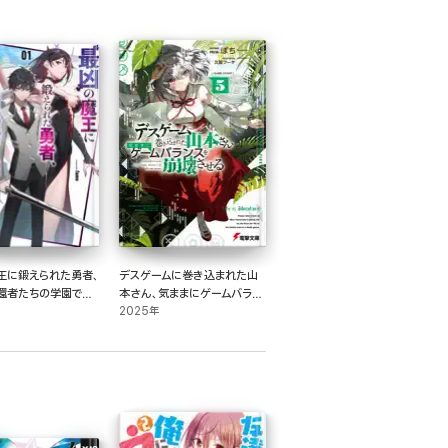
王に鍛えられた勇者、
デスゲームに巻き込まれた山
還者たちの学園で無
本さん、気ままにゲームバラン
スを崩壊させる5【電子特別
2025年
版】