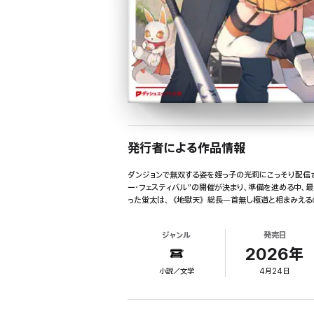
発行者による作品情報
ダンジョンで無双する姿を姪っ子の光莉にこっそり配信さ
ー・フェスティバル”の開催が決まり、準備を進める中
った蛍太は、《地獄天》総長―首無し極道と相まみえるの
ジャンル
発売日
2026年
小説／文学
4月24日