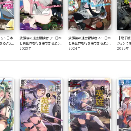
 5～日本
放課後の迷宮冒険者 3～日本
放課後の迷宮冒険者 4～日本
【電子版
きるよう
と異世界を行き来できるよう
と異世界を行き来できるよう
ジョンに
アップに
になった僕はレベルアップに
2023年
になった僕はレベルアップに
2024年
救出され
2025年
勤しみます～
勤しみます～
審者にな