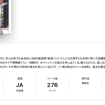
れ、本人は気づかぬままに注目の配信者“新宿バット”として大災害すらも未然に防いだ佐藤蛍太
、最大のヤクザ冒険者クラン《地獄天》がイベントへの協力を申し出てくる。嫌々ながらも、話し
だが、その男は18年前の蛍太を知っているようで…!? 彼は蛍太のファンを自称し、蛍太を盟主
言語
ページ数
発行者
集英社
JA
276
日本語
ページ