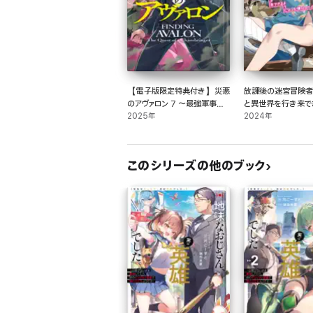
【電子版限定特典付き】災悪
放課後の迷宮冒険者
のアヴァロン 7 ～最強軍事国
と異世界を行き来で
家主催のクラン闘争で、またも
2025年
になった僕はレベル
2024年
俺が激ヤセ無双を余儀なくさ
勤しみます～
れている件～
このシリーズの他のブック