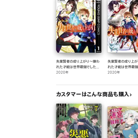
失業賢者の成り上がり～嫌わ
失業賢者の成り上が
れた才能は世界最強でした～
れた才能は世界最強
1
2020年
2
2020年
カスタマーはこんな商品も購入