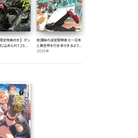
限定特典付き】ダン
放課後の迷宮冒険者 6～日本
閉じ込められて25年。
と異世界を行き来できるよう
たときには立派な不
になった僕はレベルアップに
2025年
っていた2
勤しみます～