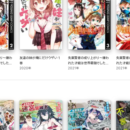
り～嫌わ
友達の妹が俺にだけウザい 1
失業賢者の成り上がり～嫌わ
失業賢者
でした～
巻
れた才能は世界最強でした～
れた才能
2020年
3
2021年
4
2021年