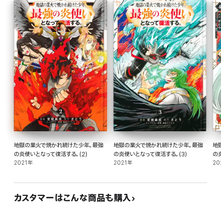
地獄の業火で焼かれ続けた少年。最強
地獄の業火で焼かれ続けた少年。最強
地
の炎使いとなって復活する。(2)
の炎使いとなって復活する。(3)
の
2021年
2021年
20
カスタマーはこんな商品も購入