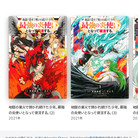
地獄の業火で焼かれ続けた少年。最強
地獄の業火で焼かれ続けた少年。最強
地
の炎使いとなって復活する。(2)
の炎使いとなって復活する。(3)
の
2021年
2021年
20