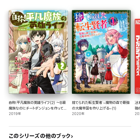
自称!平凡魔族の英雄ライフ(2) ～B級
捨てられた転生賢者 ~魔物の森で最強
冰
魔族なのにチートダンジョンを作ってし
の大魔帝国を作り上げる~(1)
強
まった結果～
2019年
2020年
入学
20
このシリーズの他のブック