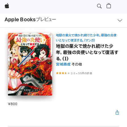
Apple
ロ
Apple Books
プレビュー
ー
カ
ル
ナ
ビ
地獄の業火で焼かれ続けた少年。最強の炎使
ゲ
いとなって復活する。（マンガ）
ー
地獄の業火で焼かれ続けた少
シ
ョ
年。最強の炎使いとなって復活す
ン
る。(1)
の
メ
宮城森成
その他
ニ
ュ
3.6
•
55件の評価
ー
を
開
く
¥800