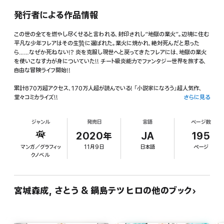
発行者による作品情報
この世の全てを燃やし尽くせると言われる、封印されし“地獄の業火”。辺境に住む
平凡な少年フレアはその生贄に選ばれた。業火に焼かれ、絶対死んだと思った
ら……なぜか死ねない!? 炎を克服し現世へと戻ってきたフレアには、地獄の業火
を使いこなす力が身についていた!! チート級炎能力でファンタジー世界を旅する、
自由な冒険ライフ開始!!
累計870万超アクセス、170万人超が読んでいる! 「小説家になろう」超人気作、
堂々コミカライズ!!
さらに見る
※「小説家になろう」は株式会社ヒナプロジェクトの登録商標です。
ジャンル
発売日
言語
ページ数
この世の全てを燃やし尽くせると言われる、封印されし“地獄の業火”。辺境に住む
平凡な少年フレアはその生贄に選ばれた。業火に焼かれ、絶対死んだと思った
2020年
JA
195
ら……なぜか死ねない!? 炎を克服し現世へと戻ってきたフレアには、地獄の業火
マンガ／グラフィッ
11月9日
日本語
ページ
を使いこなす力が身についていた!! チート級炎能力でファンタジー世界を旅する、
クノベル
自由な冒険ライフ開始!!
宮城森成, さとう & 鍋島テツヒロの他のブック