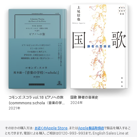
中世の音楽・文化・人間像に興味がある方必読の、待望の改訂増補版です。
コモンズ:スコラ vol.18 ピアノへの旅
国歌 勝者の音楽史
(commmons:schola〈音楽の学
2024年
校〉)
2021年
そのほかの購入方法：
お近くのApple Store
、または
Apple製品取扱店
で製品を購入するこ
ともできます。電話による購入、ご相談は0120-993-993まで。English Sales Line at