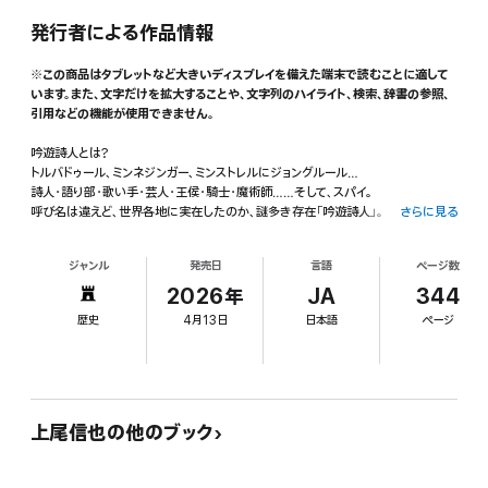
発行者による作品情報
※この商品はタブレットなど大きいディスプレイを備えた端末で読むことに適して
います。また、文字だけを拡大することや、文字列のハイライト、検索、辞書の参照、
引用などの機能が使用できません。
吟遊詩人とは?
トルバドゥール、ミンネジンガー、ミンストレルにジョングルール…
詩人・語り部・歌い手・芸人・王侯・騎士・魔術師……そして、スパイ。
呼び名は違えど、世界各地に実在したのか、謎多き存在「吟遊詩人」。
さらに見る
彼らは一体どんな人たちだったのでしょうか?
ジャンル
発売日
言語
ページ数
奔放で自由、時に危険な彼らの実態を、
史料を基に事細かく検証・紹介する充実の一冊がついに改訂増補版で登場!
2026年
JA
344
2006年刊行の原版をさらに深化させました。
歴史
4月13日
日本語
ページ
最大の増補ポイントは、60ページ超のかきおろし「ジョングルールの声」!
現代では決して聞くことのできない、中世の吟遊詩人(特にジョングルール)の「声」
に迫ります。
「美しい声とは何であろうか」
トルバドゥールの歌の旋律を基に、声の推測・音域の探求、写本からの楽譜化、歌の
上尾信也の他のブック
伝播……
さらに、史料に記された「甘美」「よき音(bon son)」という感性的な形容から、
彼らの歌声がどんな「甘美な調べ」だったのかを解き明かします。