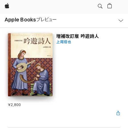
Apple
ロ
Apple Books
プレビュー
ー
カ
ル
ナ
ビ
増補改訂版 吟遊詩人
ゲ
上尾信也
ー
シ
ョ
ン
の
メ
ニ
ュ
ー
を
開
く
¥2,800