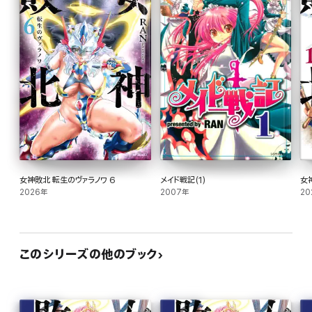
女神敗北 転生のヴァラノワ 6
メイド戦記(1)
女
2026年
2007年
20
このシリーズの他のブック