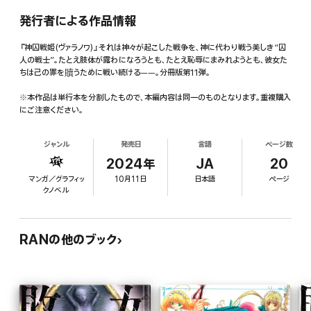
発行者による作品情報
『神囚戦姫(ヴァラノワ)』それは神々が起こした戦争を、神に代わり戦う美しき“囚
人の戦士”。たとえ肢体が露わになろうとも、たとえ恥辱にまみれようとも、彼女た
ちは己の罪を贖うために戦い続ける――。分冊版第11弾。
※本作品は単行本を分割したもので、本編内容は同一のものとなります。重複購入
にご注意ください。
ジャンル
発売日
言語
ページ数
2024年
JA
20
マンガ／グラフィッ
10月11日
日本語
ページ
クノベル
RANの他のブック