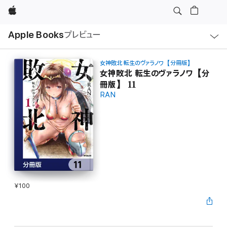
Apple
ロ
Apple Books
プレビュー
ー
カ
ル
ナ
ビ
女神敗北 転生のヴァラノワ【分冊版】
ゲ
女神敗北 転生のヴァラノワ【分
ー
冊版】 11
シ
ョ
RAN
ン
の
メ
ニ
ュ
ー
を
開
く
¥100