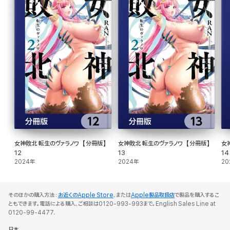
女神敗北 転生のヴァラノワ【分冊版】
女神敗北 転生のヴァラノワ【分冊版】
女
12
13
14
2024年
2024年
20
そのほかの購入方法：
お近くのApple Store
、または
Apple製品取扱店
で製品を購入するこ
ともできます。電話による購入、ご相談は0120-993-993まで。English Sales Line at
0120-99-4477.
日本