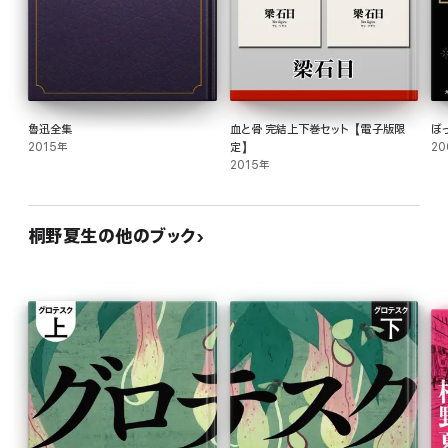
魯迅全集
血と骨 完結上下巻セット【電子版限
ぼ
2015年
定】
20
2015年
桐野夏生の他のブック