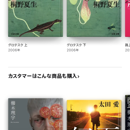
グロテスク 上
グロテスク 下
路
2006年
2006年
20
カスタマーはこんな商品も購入