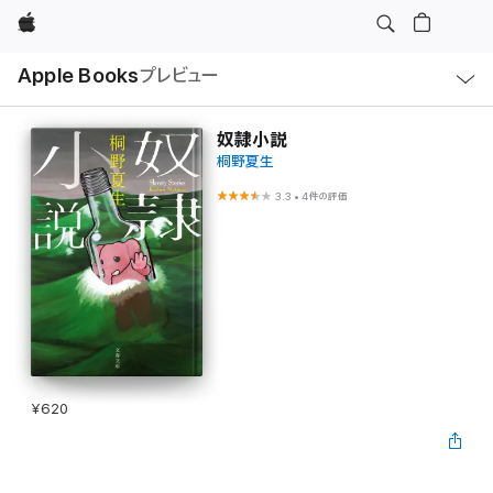
Apple
ロ
Apple Books
プレビュー
ー
カ
ル
ナ
ビ
奴隷小説
ゲ
桐野夏生
ー
シ
ョ
3.3
•
4件の評価
ン
の
メ
ニ
ュ
ー
を
開
く
¥620