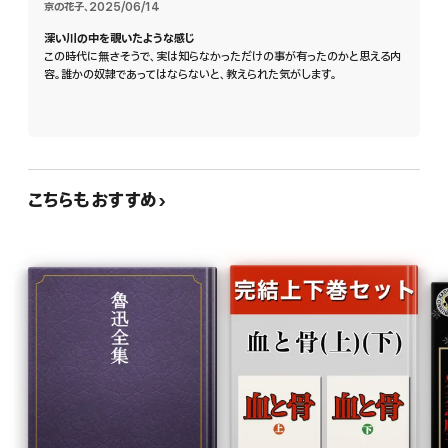
あなたもすでに、現代というディストピアの奴隷なのかもしれない――。
京の花子
、
2025/06/14
深い川の中を覗いたような感じ
様々な囚われの姿を容赦なく描いた七つの物語。
この時代に無さそうで、実は知らなかっただけの事が有ったのかと思える内
容。誰かの奴隷であってはならないと、教えられた気がします。
桐野夏生の想像力と感応力が炸裂した異色短編集。
カバーイラストは、かわいさと残酷性を併せ持った作風で物議を醸すLA在住の画
家、Luke ChuehのRough Waters。
こちらもおすすめ
解説・白井聡
※この電子書籍は2017年12月刊行の文春文庫を底本としています。