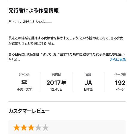
発行者による作品情報
どこにも、逃げられないよ──。
長老との結婚を拒絶する女は舌を抜かれてしまう、という掟のある村で、ある少女
が結婚相手として選ばれる「雀」。
ある日突然、武装集団によって、泥に囲まれた島に拉致された女子高生たちを描い
た「泥」。
さらに見る
アイドルを目指す「夢の奴隷」である少女。彼女の「神様」の意外な姿とは?(「神様
ジャンル
発売日
言語
ページ数
男」)。
2017年
JA
192
管理所に収容された人々は「山羊の群れ」と呼ばれ、理不尽で過酷な労働に従事
小説／文学
12月5日
日本語
ページ
し、時に動物より躊躇なく殺される。死と紙一重の鐘突き番にさせられた少年の
運命は?(「山羊の目は空を青く映すか」)……など。
カスタマーレビュー
時代や場所にかかわらず、人間社会に現れる、さまざまな抑圧と奴隷状態。
それは「かつて」の「遠い場所」ではなく、「いま」「ここ」で起きている。