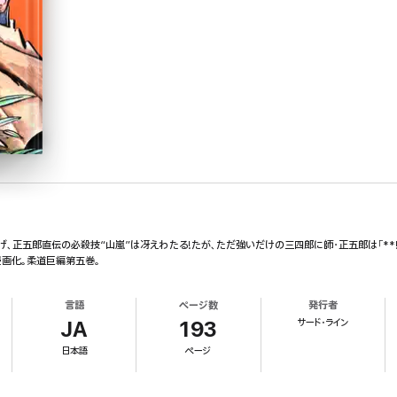
、正五郎直伝の必殺技“山嵐”は冴えわたる!たが、ただ強いだけの三四郎に師・正五郎は「**
漫画化。柔道巨編第五巻。
言語
ページ数
発行者
サード・ライン
JA
193
日本語
ページ