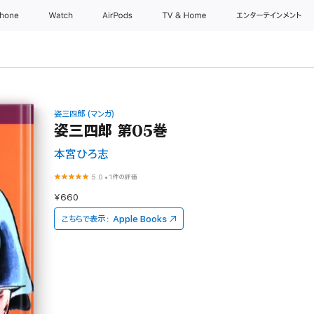
Phone
Watch
AirPods
TV & Home
エンターテインメント
姿三四郎 (マンガ)
姿三四郎 第05巻
本宮ひろ志
5.0
•
1件の評価
¥660
こちらで表示：
Apple Books