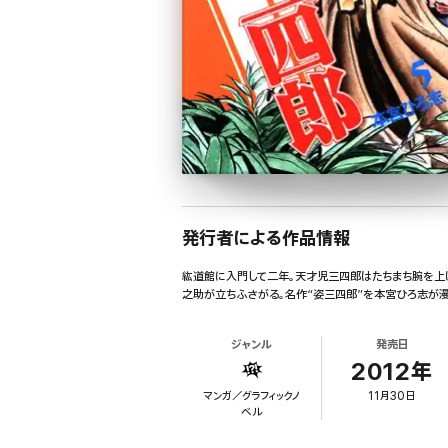
発行者による作品情報
紘道館に入門して二年。天才児三四郎はたちまち腕を上げ
之助が立ちふさがる。名作“姿三四郎”を本宮ひろ志が
ジャンル
発売日
2012年
マンガ／グラフィックノ
11月30日
ベル