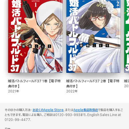
婚活バトルフィールド37 1巻【電子特
婚活バトルフィールド37 2巻【電子特
婚
典付き】
典付き】
20
2021年
2022年
そのほかの購入方法：
お近くのApple Store
、または
Apple製品取扱店
で製品を購入するこ
ともできます。電話による購入、ご相談は0120-993-993まで。English Sales Line at
0120-99-4477.