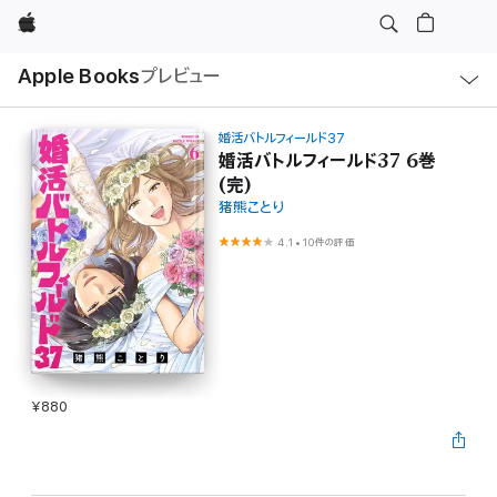
Apple
ロ
Apple Books
プレビュー
ー
カ
ル
ナ
ビ
婚活バトルフィールド37
ゲ
婚活バトルフィールド37 6巻
ー
(完)
シ
ョ
猪熊ことり
ン
の
4.1
•
10件の評価
メ
ニ
ュ
ー
を
開
く
¥880