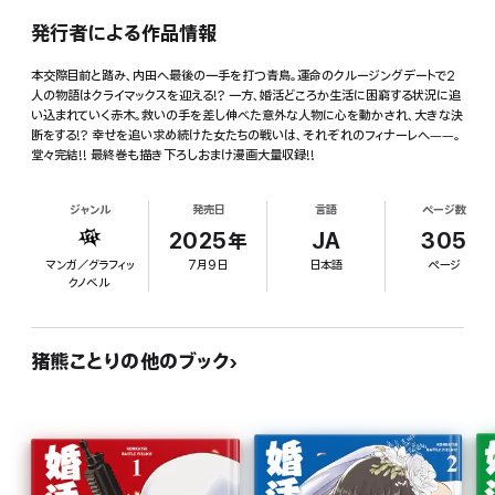
発行者による作品情報
本交際目前と踏み、内田へ最後の一手を打つ青島。運命のクルージングデートで2
人の物語はクライマックスを迎える!? 一方、婚活どころか生活に困窮する状況に追
い込まれていく赤木。救いの手を差し伸べた意外な人物に心を動かされ、大きな決
断をする!? 幸せを追い求め続けた女たちの戦いは、それぞれのフィナーレへ――。
堂々完結!! 最終巻も描き下ろしおまけ漫画大量収録!!
ジャンル
発売日
言語
ページ数
2025年
JA
305
マンガ／グラフィッ
7月9日
日本語
ページ
クノベル
猪熊ことりの他のブック