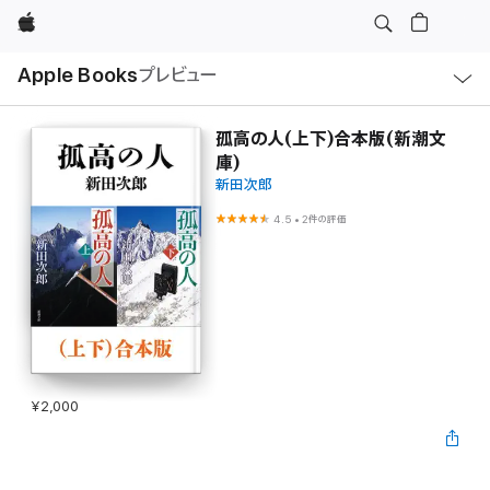
Apple
ロ
Apple Books
プレビュー
ー
カ
ル
ナ
ビ
孤高の人(上下)合本版(新潮文
ゲ
庫)
ー
シ
新田次郎
ョ
ン
4.5
•
2件の評価
の
メ
ニ
ュ
ー
を
開
く
¥2,000