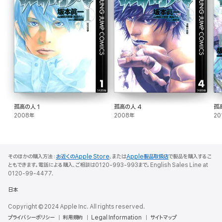
孤高の人 1
孤高の人 4
孤
2008年
2008年
20
そのほかの購入方法：
お近くのApple Store
、または
Apple製品取扱店
で製品を購入するこ
ともできます。電話による購入、ご相談は0120-993-993まで。English Sales Line at
0120-99-4477.
日本
Copyright © 2024 Apple Inc. All rights reserved.
プライバシーポリシー
利用規約
Legal Information
サイトマップ