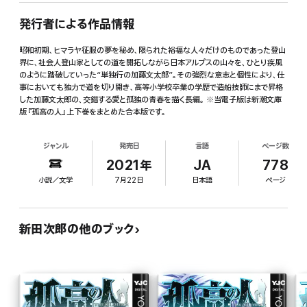
発行者による作品情報
昭和初期、ヒマラヤ征服の夢を秘め、限られた裕福な人々だけのものであった登山
界に、社会人登山家としての道を開拓しながら日本アルプスの山々を、ひとり疾風
のように踏破していった“単独行の加藤文太郎”。その強烈な意志と個性により、仕
事においても独力で道を切り開き、高等小学校卒業の学歴で造船技師にまで昇格
した加藤文太郎の、交錯する愛と孤独の青春を描く長編。 ※当電子版は新潮文庫
版『孤高の人』上下巻をまとめた合本版です。
ジャンル
発売日
言語
ページ数
2021年
JA
778
小説／文学
7月22日
日本語
ページ
新田次郎の他のブック