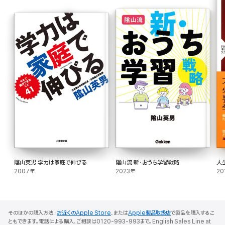
陰山英男 学力は家庭で伸びる
陰山流 新・おうち学習戦略
人
2007年
2023年
20
そのほかの購入方法：
お近くのApple Store
、または
Apple製品取扱店
で製品を購入するこ
ともできます。電話による購入、ご相談は0120-993-993まで。English Sales Line at