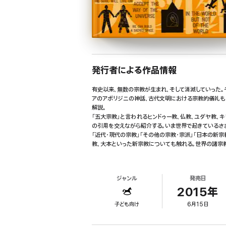
発行者による作品情報
有史以来、無数の宗教が生まれ、そして消滅していった。
アのアボリジニの神話、古代文明における宗教的儀礼も
解説。
「五大宗教」と言われるヒンドゥー教、仏教、ユダヤ教、
の引用を交えながら紹介する。いま世界で起きているさ
「近代・現代の宗教」「その他の宗教・宗派」「日本の新宗
教、大本といった新宗教についても触れる。世界の諸宗
ジャンル
発売日
2015年
子ども向け
6月15日