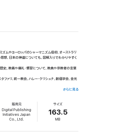
ミズムやヨーロッパのシャーマニズム信仰、オーストラリ
の思想、日本の神道についても、図解入りでわかりやすく
ら歴史、教義や儀礼・慣習について、教典や宗教者の言葉
タファリ、統一教会、ハレー・クリシュナ、創価学会、金光
さらに見る
販売元
サイズ
Digital Publishing
163.5
Initiatives Japan
Co., Ltd.
MB