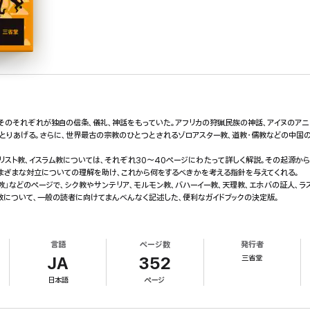
そのそれぞれが独自の信条、儀礼、神話をもっていた。アフリカの狩猟民族の神話、アイヌのアニ
とりあげる。さらに、世界最古の宗教のひとつとされるゾロアスター教、道教・儒教などの中国
キリスト教、イスラム教については、それぞれ30～40ページにわたって詳しく解説。その起源か
まざまな対立についての理解を助け、これから何をするべきかを考える指針を与えてくれる。
教」などのページで、シク教やサンテリア、モルモン教、バハーイー教、天理教、エホバの証人、ラス
教について、一般の読者に向けてまんべんなく記述した、便利なガイドブックの決定版。
言語
ページ数
発行者
三省堂
JA
352
日本語
ページ