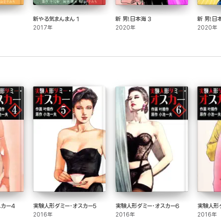
新やる気まんまん 1
新 男!日本海 3
新 男!日
2017年
2020年
2020年
スカー4
実験人形ダミー・オスカー5
実験人形ダミー・オスカー6
実験人形
2016年
2016年
2016年