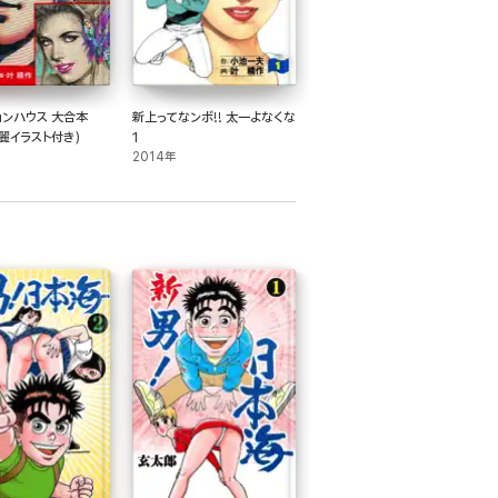
ョンハウス 大合本
新上ってなンボ!! 太一よなくな
麗イラスト付き)
1
2014年