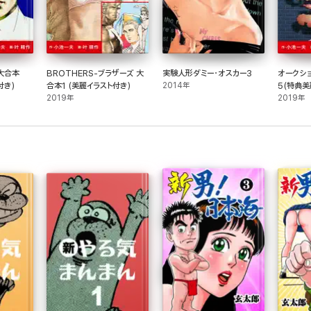
大合本
BROTHERS-ブラザーズ 大
実験人形ダミー・オスカー3
オークシ
付き)
合本1 (美麗イラスト付き)
2014年
5(特典美
2019年
2019年