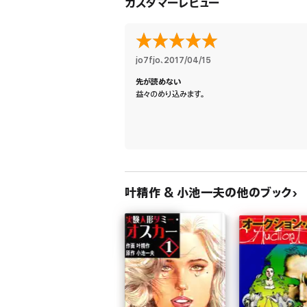
カスタマーレビュー
jo7fjo
、
2017/04/15
先が読めない
益々のめり込みます。
叶精作 & 小池一夫の他のブック