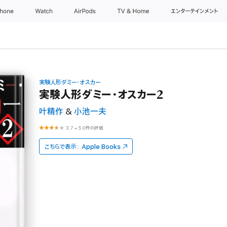
Phone
Watch
AirPods
TV & Home
エンターテインメント
実験人形ダミー・オスカー
実験人形ダミー・オスカー2
叶精作
&
小池一夫
3.7
•
50件の評価
こちらで表示：
Apple Books