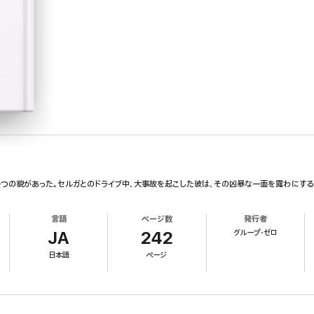
つの貌があった。セルガとのドライブ中、大事故を起こした彼は、その凶暴な一面を露わにする
言語
ページ数
発行者
グループ・ゼロ
JA
242
日本語
ページ