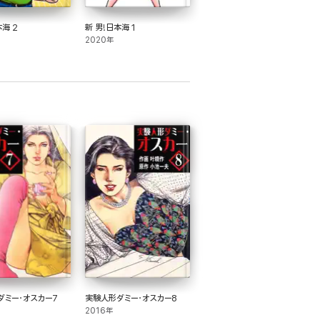
本海 2
新 男!日本海 1
2020年
ダミー・オスカー7
実験人形ダミー・オスカー8
2016年