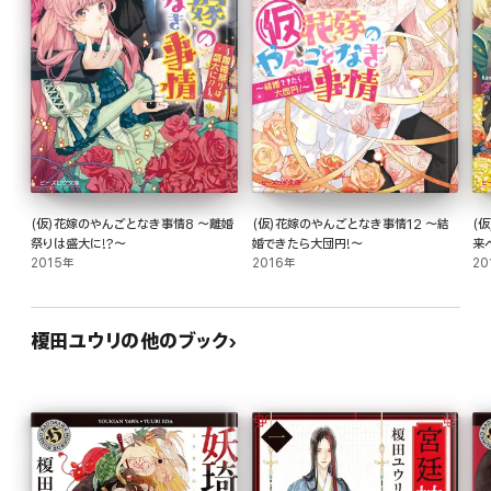
(仮)花嫁のやんごとなき事情8 ～離婚
(仮)花嫁のやんごとなき事情12 ～結
(
祭りは盛大に!?～
婚できたら大団円!～
来
2015年
2016年
20
榎田ユウリの他のブック