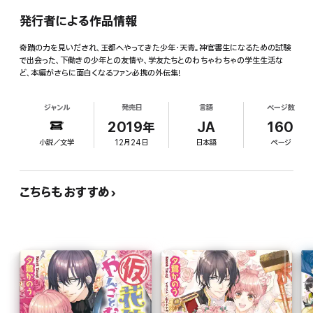
発行者による作品情報
奇蹟の力を見いだされ、王都へやってきた少年・天青。神官書生になるための試験
で出会った、下働きの少年との友情や、学友たちとのわちゃわちゃの学生生活な
ど、本編がさらに面白くなるファン必携の外伝集!
ジャンル
発売日
言語
ページ数
2019年
JA
160
小説／文学
12月24日
日本語
ページ
こちらもおすすめ