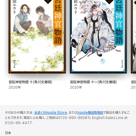
宮廷神官物語 十(角川文庫版)
宮廷神官物語 十一(角川文庫版)
宮
2020年
2020年
20
そのほかの購入方法：
お近くのApple Store
、または
Apple製品取扱店
で製品を購入するこ
ともできます。電話による購入、ご相談は0120-993-993まで。English Sales Line at
0120-99-4477.
日本