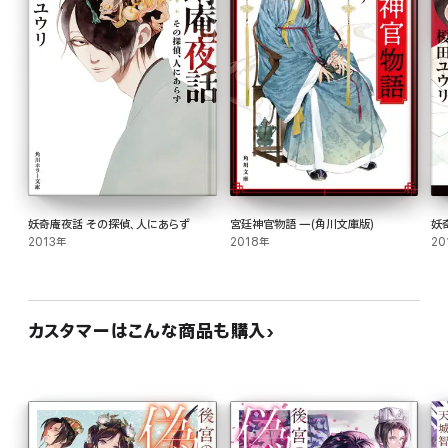
妖奇庵夜話 その探偵、人にあらず
宮廷神官物語 一(角川文庫版)
妖
2013年
2018年
20
カスタマーはこんな商品も購入