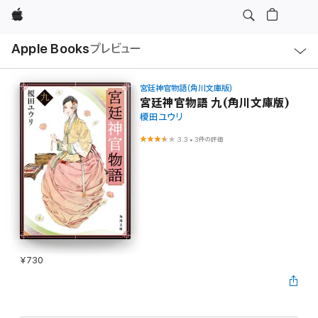
Apple
ロ
Apple Books
プレビュー
ー
カ
ル
ナ
ビ
宮廷神官物語（角川文庫版）
ゲ
宮廷神官物語 九(角川文庫版)
ー
榎田ユウリ
シ
ョ
ン
3.3
•
3件の評価
の
メ
ニ
ュ
ー
を
開
く
¥730