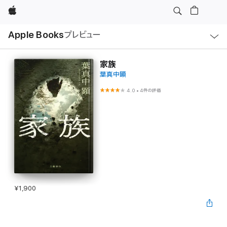
Apple
ロ
Apple Books
プレビュー
ー
カ
ル
ナ
ビ
家族
ゲ
葉真中顕
ー
シ
ョ
4.0
•
4件の評価
ン
の
メ
ニ
ュ
ー
を
開
く
¥1,900