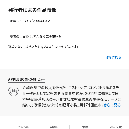
発行者による作品情報
「家族って、なんだと思います?」
「現実の世界では、すんなり完全犯罪を
達成できてしまうこともあるんだって学んだんです」
さらに見る
2011年11月3日、裸の女性が交番に駆け込み、「事件」が発覚した。奥平美乃(おく
だいら・みの)と名乗るその女性は、半年と少し前、「妹夫婦がおかしな女にお金を
とられている」と交番に相談に来ていたが、「民事不介入」を理由に事件化を断られ
ていた。
APPLE BOOKSのレビュー
介護現場での殺人を扱った『ロスト・ケア』など、社会派ミステ
奥平美乃の保護を契機として、表に出た「死」「死」「死」……彼女を監禁していた「お
リー作家として定評のある葉真中顕が、2011年に発覚して日
かしな女」こと夜戸瑠璃子(やべ・るりこ)は、自らのまわりに疑似家族を作り出し、
その中で「躾け」と称して監禁、暴行を主導。何十年も警察に尻尾をつかまれること
本中を震撼（しんかん）させた尼崎連続変死事件をモチーフに
なく、結果的に十三人もの変死に関わっていた。
描いた戦慄（せんりつ）の犯罪小説。第174回直木賞候補作。
さらに見る
2011年11月3日の早朝、全裸であざだらけの女性が交番に助
出会ってはならない女と出会い、運命の糸に絡めとられて命を落としていく人々。瑠
けを求めた。「私は暴力を振るわれ、自分もまた母親を殺して
璃子にとって「家族」とはなんだったのか。そして、「愛」とは。
しまった、あいつらと私を逮捕してください」と。これをきっか
ジャンル
発売日
言語
ページ数
けに、地元でピンクババアと呼ばれる女、夜戸瑠璃子の“家