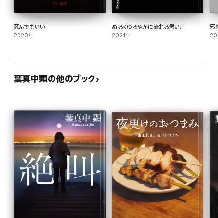
死んでもいい
ぬるくゆるやかに流れる黒い川
邪
2020年
2021年
20
葉真中顕の他のブック