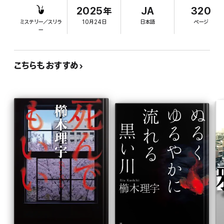
「民事不介入」に潜む欠陥を日本中に突きつけた「尼崎連続変死事件」をモチーフ
族”の実態と13人に及ぶ不審死が明らかになる。もともと縁も
2025年
JA
320
とした、戦慄のクライムエンターテイメント!
ゆかりもない複数の家族を取り込み、“躾（しつ）け”と称する
ミステリー／スリラ
10月24日
日本語
ページ
暴力と恐怖で支配し、財産を奪うばかりか家族同士で殺し合
ー
うように仕向ける。事件が発覚した時間を起点に、時系列もば
らばらに“事件発覚の◯年と◯日前”として、複雑な人間関係
や出来事、民事不介入を盾に捜査を拒んだ警察の失態などを
こちらもおすすめ
断片的に描きながら、悲劇が連鎖していく大胆な構成には舌
を巻く。フランス語で“家族”の意味を持つ分譲マンション“ラ・
ファミーユ”を舞台に描かれる壮絶な現場に、いや応なしに立
ち会わされる読者もまた“家族”の一員とならざるを得ない、
恐ろしい小説。