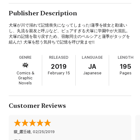
Publisher Description
犬塚が川で溺れて記憶喪失になってしまった!蓮季を彼女と勘違い
し、丸流を親友と呼ぶなど、ピュアすぎる犬塚に学園中が大混乱。
犬塚の記憶を取り戻すため、宿敵同士のペルシアと蓮季がタッグを
組んだ! 犬塚を想う気持ちで記憶を呼び覚ませ!!
GENRE
RELEASED
LANGUAGE
LENGTH
2019
JA
195
Comics &
February 15
Japanese
Pages
Graphic
Novels
Customer Reviews
獄_露壬雄
, 
02/25/2019