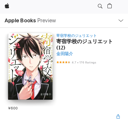
Apple
Local
Apple Books
Preview
Nav
Open
Menu
寄宿学校のジュリエット
寄宿学校のジュリエット
(12)
金田陽介
4.7
•
176 Ratings
¥600