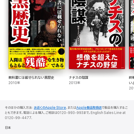
教科書には載せられない黒歴史
ナチスの陰謀
終
2010年
2013年
い
20
そのほかの購入方法：
お近くのApple Store
、または
Apple製品取扱店
で製品を購入するこ
ともできます。電話による購入、ご相談は0120-993-993まで。English Sales Line at
0120-99-4477.
日本