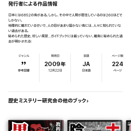
発行者による作品情報
日本には6852の島がある。しかし、その中で人間が居住しているのは260ほどで
しかない。
地理的に離れているせいで、人の目があまり届かない島には、人々に知られていな
い過去がある。
秘められた歴史、珍しい風習…ガイドブックには載っていない、離島に秘められた過
去が明かされる!
ジャンル
発売日
言語
ページ数
2009年
JA
224
参考図書
12月22日
日本語
ページ
歴史ミステリー研究会の他のブック