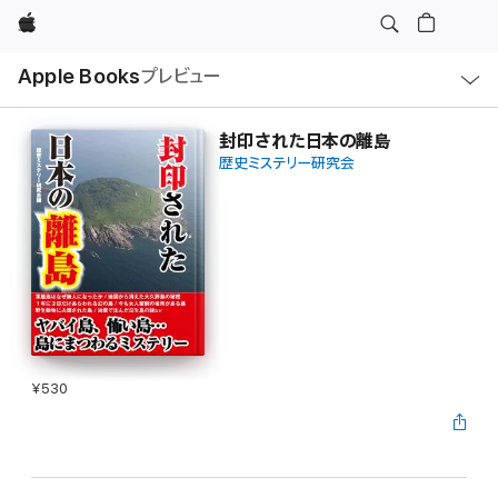
Apple
ロ
Apple Books
プレビュー
ー
カ
ル
ナ
ビ
封印された日本の離島
ゲ
歴史ミステリー研究会
ー
シ
ョ
ン
の
メ
ニ
ュ
ー
を
開
く
¥530