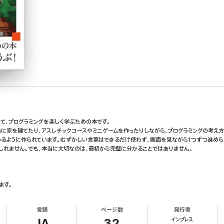
eを使って、プログラミングを楽しく学ぶための本です。
島に家を建てたり、アスレチックコースやミニゲームを作ったりしながら、プログラミングの考え
めるように作られています。むずかしい言葉はできるだけ使わず、画面を見ながら1つずつ進めら
しれません。でも、本当に大切なのは、最初から完璧に分かることではありません。
ます。
、「どうしたらもっとおもしろくなるかな?」「自分ならどんな作品にしたいかな?」と考える時間
えるだけで、まったくちがう作品になります。自分だけのアイデアを入れながら、マインクラフトの
言語
ページ数
発行者
インプレス
」と「考える楽しさ」をたくさん体験してみてください。
JA
32