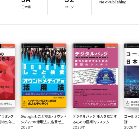
NextPublishing
日本語
ページ
グラミング
Googleしごと検索×オウンド
デジタルバッジ 能力を認定す
コールセ
メディアの活用法 広告費ゼロ
るための画期的システム
話
の求人サイトの作り方
2026年
2026年
2026年