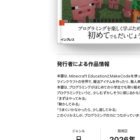
発行者による作品情報
本書は、Minecraft EducationとMakeCod
マインクラフトの世界で、魔法アイテムを作ったり、無人
本書は、プログラミングがはじめての小学生でも取り組
プログラミングというと、少しむずかしそうに感じるかも
「まずはやってみる」
「動かしてみる」
「うまくいかなかったら、少し直してみる」
このくりかえしが、プログラミングの力につながっていき
本書のレッスンでは、ただコードをまねするだけではなく
同じプログラムでも、使うアイテムやブロック、数字を変
ジャンル
発売日
プログラミングがはじめてでも大丈夫です。
本書を読みながら、マインクラフトの世界で「作る楽しさ
2026年