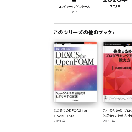
コンピュータ／インターネ
7月3日
ット
このシリーズの他のブック
はじめてのDEXCS for
先生のための「プロ
OpenFOAM
的思考」の教え方 小学校5年
2026年
算数編
2026年