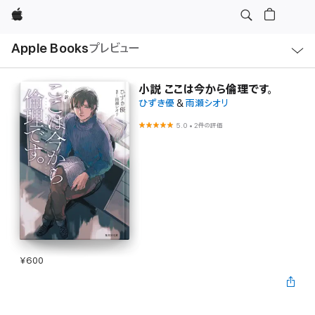
Apple
ロ
Apple Books
プレビュー
ー
カ
ル
ナ
ビ
小説 ここは今から倫理です。
ゲ
ひずき優
&
雨瀬シオリ
ー
シ
ョ
5.0
•
2件の評価
ン
の
メ
ニ
ュ
ー
を
開
く
¥600