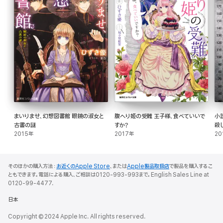
まいりませ、幻想図書館 眼鏡の淑女と
腹へり姫の受難 王子様、食べていいで
小
古書の謎
すか?
殺
2015年
2017年
20
そのほかの購入方法：
お近くのApple Store
、または
Apple製品取扱店
で製品を購入するこ
ともできます。電話による購入、ご相談は0120-993-993まで。English Sales Line at
0120-99-4477.
日本
Copyright © 2024 Apple Inc. All rights reserved.