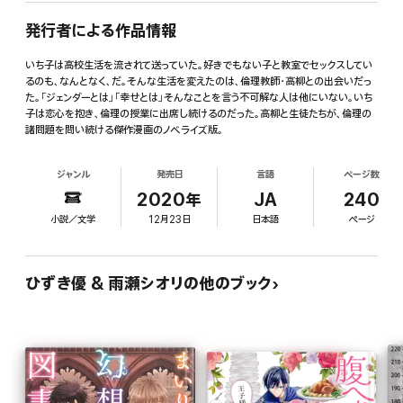
発行者による作品情報
いち子は高校生活を流されて送っていた。好きでもない子と教室でセックスしてい
るのも、なんとなく、だ。そんな生活を変えたのは、倫理教師・高柳との出会いだっ
た。「ジェンダーとは」「幸せとは」そんなことを言う不可解な人は他にいない。いち
子は恋心を抱き、倫理の授業に出席し続けるのだった。高柳と生徒たちが、倫理の
諸問題を問い続ける傑作漫画のノベライズ版。
ジャンル
発売日
言語
ページ数
2020年
JA
240
小説／文学
12月23日
日本語
ページ
ひずき優 & 雨瀬シオリの他のブック