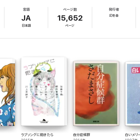
言語
ページ数
発行者
幻冬舎
JA
15,652
日本語
ページ
ラブソングに飽きたら
自分症候群
白いメリ