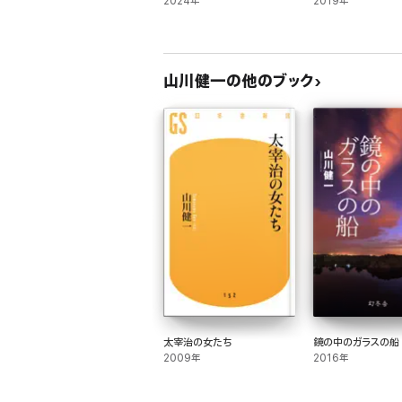
2024年
2019年
コーナーの向こう側へ
サザンクロス物語
山川健一の他のブック
追憶のルート19
マシンの見る夢
── 愛と孤独 ──
雨の日のショート・ストッパーズ
クロアシカ・バーの悲劇
チョコレートの休暇
ティガーの朝食
真夏のニール
蜂の王様
太宰治の女たち
鏡の中のガラスの船
── エッセイ ──
2009年
2016年
みんな十九歳だった