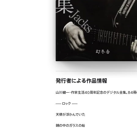
発行者による作品情報
山川健一・作家生活40周年記念のデジタル全集。84
── ロック ──
天使が浮かんでいた
鏡の中のガラスの船
さよならの挨拶を