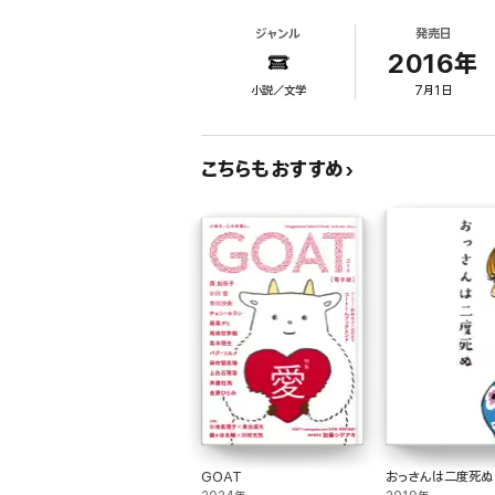
ジャンル
発売日
窓にのこった風
2016年
サンタのいる空
小説／文学
7月1日
綺羅星
水晶の夜
こちらもおすすめ
ロックス
── 青春四部作 ──
壜の中のメッセージ
パーク・アベニューの孤独
星とレゲエの島
ママ・アフリカ
── オートバイ小説 ──
ライダーズ・ハイ
GOAT
おっさんは二度死ぬ