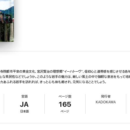
た寺院都市平泉の黄金文化、宮沢賢治の理想郷“イーハトーヴ”、信仰心と連帯感を感じさせる各
勤勉」な県民性などでしょうか。このような岩手の魅力は、厳しい風土の中で強靭な意志をもって
の魅力あふれる岩手を訪れれば、きっと心も体も癒され、元気になることでしょう。
言語
ページ数
発行者
KADOKAWA
JA
165
日本語
ページ