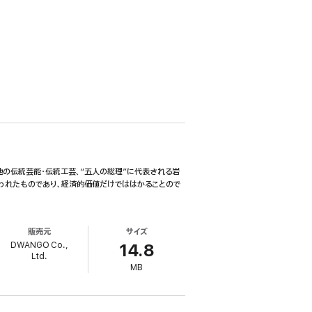
地の伝統芸能・伝統工芸、“五人の総理”に代表される岩
培われたものであり、経済的価値だけでははかることので
販売元
サイズ
DWANGO Co.,
14.8
Ltd.
MB