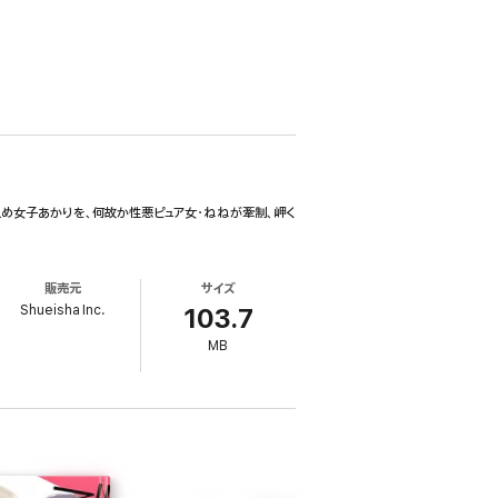
えめ女子あかりを、何故か性悪ピュア女・ねねが牽制、岬く
販売元
サイズ
Shueisha Inc.
103.7
MB