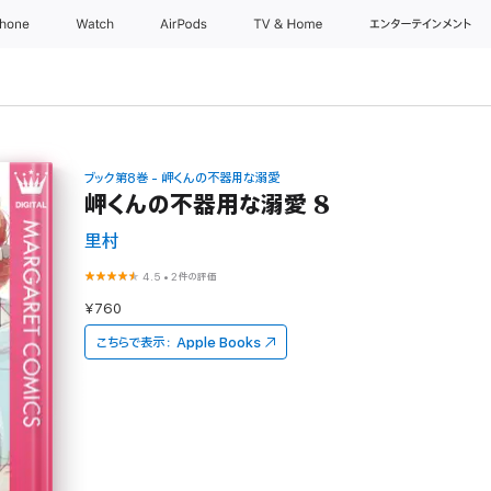
Phone
Watch
AirPods
TV & Home
エンターテインメント
ブック第8巻 - 岬くんの不器用な溺愛
岬くんの不器用な溺愛 8
里村
4.5
•
2件の評価
¥760
こちらで表示：
Apple Books