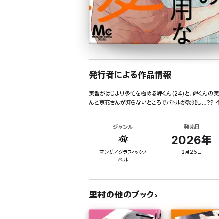
発行者による作品情報
実習がはじまり多忙を極める岬くん(24)と、岬くんの
んと京花さんが知らないところでバトルが勃発し…?? 不
ジャンル
発売日
2026年
マンガ／グラフィックノ
2月25日
ベル
里村の他のブック