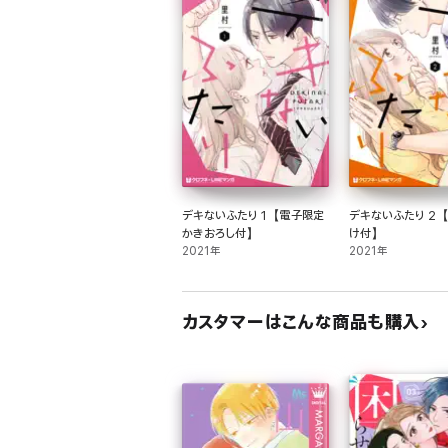
デキないふたり 1【電子限定
デキないふたり 2
かきおろし付】
け付】
2021年
2021年
カスタマーはこんな商品も購入