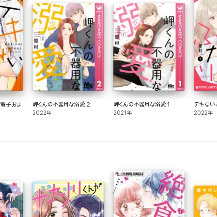
【電子おま
岬くんの不器用な溺愛 2
岬くんの不器用な溺愛 1
デキない
2022年
2021年
2022年