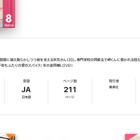
実習服に萌え散らかしつつ彼を支える京花さん(30)。専門学校の同級生で岬くんに惹かれる控
安もふたりの愛のスパイス! 年の差同棲LOVE!!
言語
ページ数
発行者
集英社
JA
211
日本語
ページ