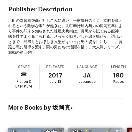
Publisher Description
浜町の為替両替商が押しこみに遭い、一家惨殺のうえ、蓄財を奪わ
れるという陰惨な事件が起きた。北町奉行所内与力の長岡玄蕃によ
り事件の顛末を知らされた蛙屋忠兵衛は、長岡から賊である龍神一
味を捜すよう命じられる。さっそく動きだした忠兵衛だが、訪れた
さきで、島帰りとおぼしき入墨がはいった男の姿を目にし――。蔓
延る悪に引導を渡す、闇の男たちの活躍を描く、大人気シリーズ、
激動の第五弾!!
GENRE
RELEASED
LANGUAGE
LENGTH
2017
JA
190
Fiction &
July 13
Japanese
Pages
Literature
More Books by 坂岡真