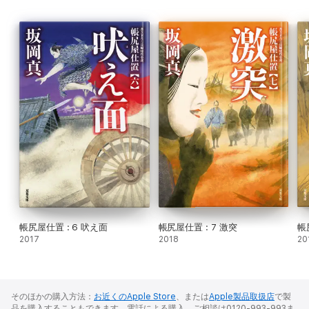
帳尻屋仕置 : 6 吠え面
帳尻屋仕置 : 7 激突
帳
2017
2018
20
そのほかの購入方法：
お近くのApple Store
、または
Apple製品取扱店
で製
品を購入することもできます。電話による購入、ご相談は0120-993-993ま