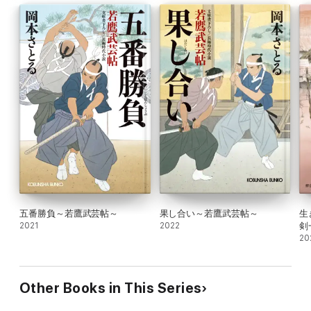
五番勝負～若鷹武芸帖～
果し合い～若鷹武芸帖～
生
2021
2022
剣
20
Other Books in This Series