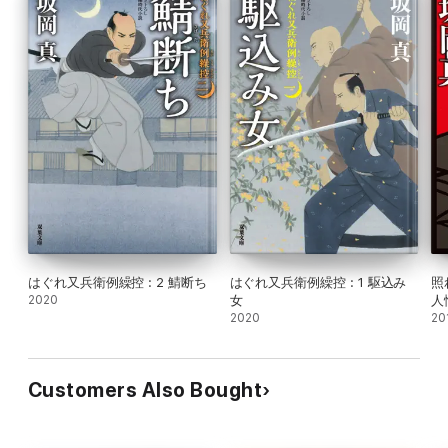
はぐれ又兵衛例繰控 : 2 鯖断ち
はぐれ又兵衛例繰控 : 1 駆込み
照
2020
女
人
2020
20
Customers Also Bought