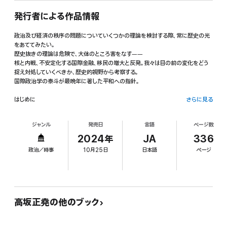
発行者による作品情報
政治及び経済の秩序の問題についていくつかの理論を検討する際、常に歴史の光
をあててみたい。
歴史抜きの理論は危険で、大体のところ害をなす――
核と内戦、不安定化する国際金融、移民の増大と反発。我々は目の前の変化をどう
捉え対処していくべきか、歴史的視野から考察する。
国際政治学の泰斗が最晩年に著した平和への指針。
はじめに
さらに見る
第1章 複合波としての歴史変動
ジャンル
発売日
言語
ページ数
第2章 核革命の意味
第3章 内戦の時代
2024年
JA
336
第4章 冷戦後のヨーロッパ
政治／時事
10月25日
日本語
ページ
第5章 自由貿易の理論と現実
第6章 「競争力」という妄想
第7章 相互依存とその危険
第8章 アメリカ衰亡論について
第9章 アジア・太平洋圏の台頭
第10章 アジア・太平洋圏のセントラル・バランス
高坂正堯の他のブック
第11章 文明間の摩擦・抗争・積極的変容
第12章 固定観念を避けて