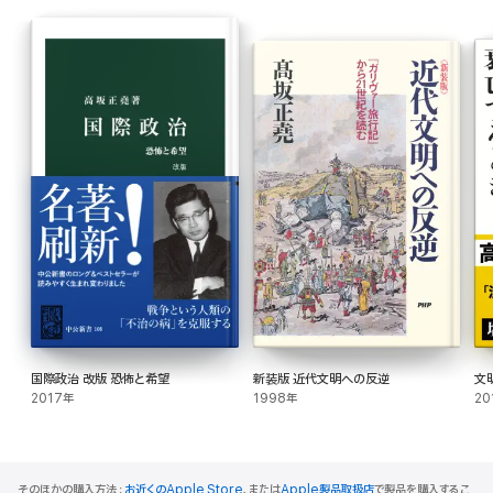
解説中西 寛
国際政治 改版 恐怖と希望
新装版 近代文明への反逆
文
2017年
1998年
20
そのほかの購入方法：
お近くのApple Store
、または
Apple製品取扱店
で製品を購入するこ