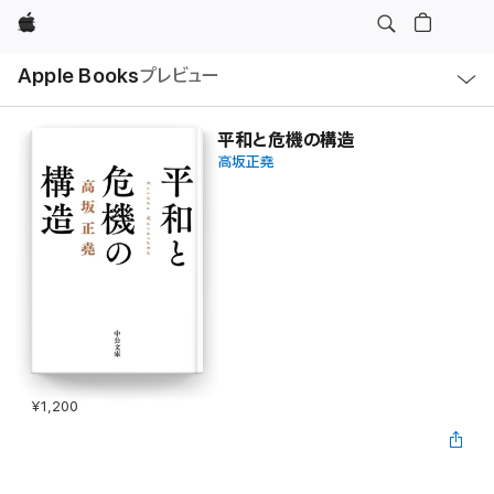
Apple
ロ
Apple Books
プレビュー
ー
カ
ル
ナ
ビ
平和と危機の構造
ゲ
高坂正堯
ー
シ
ョ
ン
の
メ
ニ
ュ
ー
を
開
く
¥1,200