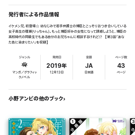
発行者による作品情報
イケメン兄、初登場☆ 幼なじみで若手弁護士の博臣とこっそりおつき合いしている
女子高生の理瀬(りっちゃん)。もっと博臣好みの女性になって誘惑しようと、博臣の
高校時代の同級生でもある自分のお兄ちゃんに相談するけれど!? 【第3話「あな
た色に染まりたい」を収録】
ジャンル
発売日
言語
ページ数
2019年
JA
43
マンガ／グラフィッ
12月13日
日本語
ページ
クノベル
小野アンビの他のブック