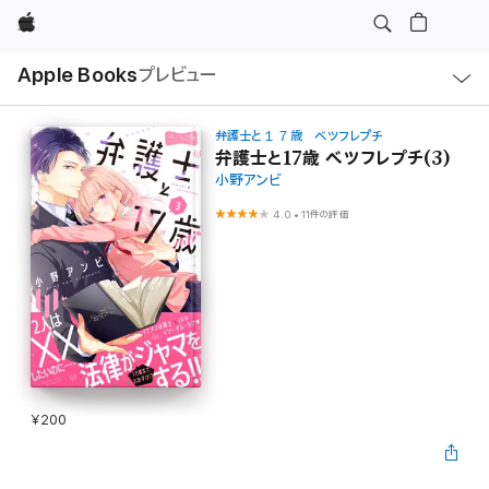
Apple
ロ
Apple Books
プレビュー
ー
カ
ル
ナ
ビ
弁護士と１７歳 ベツフレプチ
ゲ
弁護士と17歳 ベツフレプチ(3)
ー
小野アンビ
シ
ョ
ン
4.0
•
11件の評価
の
メ
ニ
ュ
ー
を
開
く
¥200