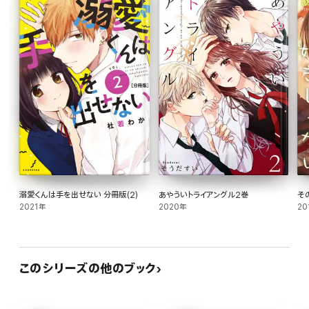
溺愛くんは手を出せない 分冊版(2)
あやういトライアングル2巻
そ
2021年
2020年
20
このシリーズの他のブック