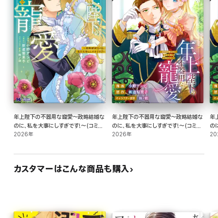
年上陛下の不器用な寵愛～政略結婚な
年上陛下の不器用な寵愛～政略結婚な
年
のに、私を大事にしすぎです!～(コミッ
のに、私を大事にしすぎです!～(コミッ
の
ク) : 2
2026年
ク) 分冊版 : 1
2026年
ク)
20
カスタマーはこんな商品も購入