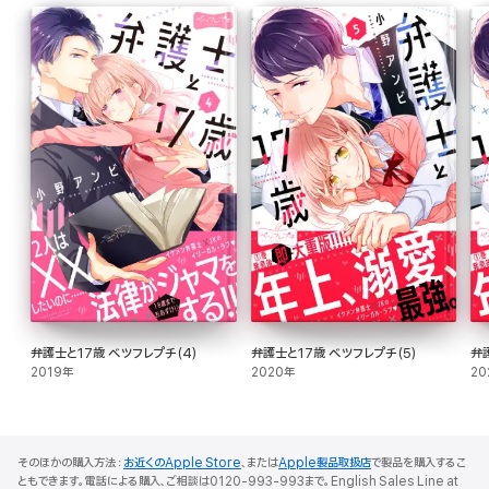
弁護士と17歳 ベツフレプチ(4)
弁護士と17歳 ベツフレプチ(5)
弁
2019年
2020年
20
そのほかの購入方法：
お近くのApple Store
、または
Apple製品取扱店
で製品を購入するこ
ともできます。電話による購入、ご相談は0120-993-993まで。English Sales Line at