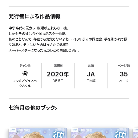
発行者による作品情報
中学時代の元カレ・紘耀が忘れらない麦。
しかもその彼は今や国民的スター俳優。
私のことなんて、存在すら覚えてないよね・・・10年ぶりの同窓会、手を引かれて振
り返ると、そこにいたのはまさかの紘耀?
スーパースターになった元カレとの再会LOVE!!
ジャンル
発売日
言語
ページ数
2020年
JA
35
マンガ／グラフィッ
3月5日
日本語
ページ
クノベル
七海月の他のブック