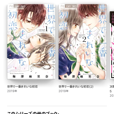
世界で一番きれいな初恋
世界で一番きれいな初恋(2)
次
2019年
2019年
5
20
このシリーズの他のブック