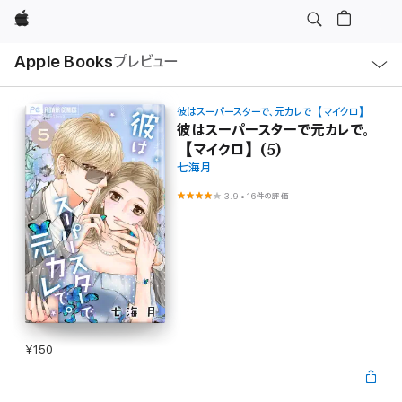
Apple
ロ
Apple Books
プレビュー
ー
カ
ル
ナ
ビ
彼はスーパースターで、元カレで【マイクロ】
ゲ
彼はスーパースターで元カレで。
ー
【マイクロ】(5)
シ
ョ
七海月
ン
の
3.9
•
16件の評価
メ
ニ
ュ
ー
を
開
く
¥150