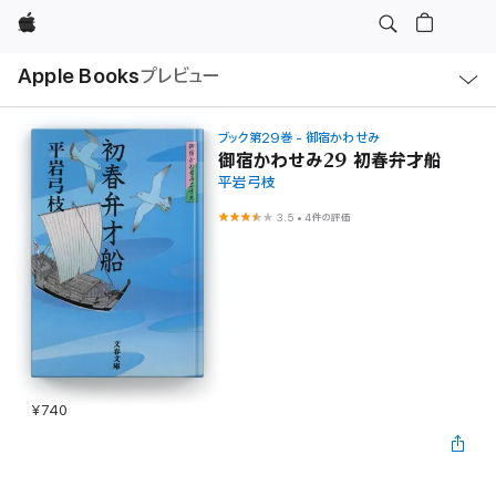
Apple
ロ
Apple Books
プレビュー
ー
カ
ル
ナ
ビ
ブック第29巻 - 御宿かわせみ
ゲ
御宿かわせみ29 初春弁才船
ー
平岩弓枝
シ
ョ
ン
3.5
•
4件の評価
の
メ
ニ
ュ
ー
を
開
く
¥740