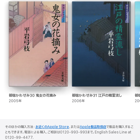
御宿かわせみ30 鬼女の花摘み
御宿かわせみ31 江戸の精霊流し
御
2005年
2006年
20
そのほかの購入方法：
お近くのApple Store
、または
Apple製品取扱店
で製品を購入するこ
ともできます。電話による購入、ご相談は0120-993-993まで。English Sales Line at
0120-99-4477.