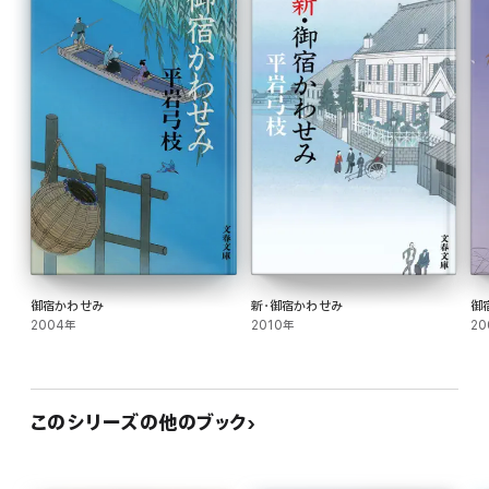
御宿かわせみ
新・御宿かわせみ
御
2004年
2010年
20
このシリーズの他のブック