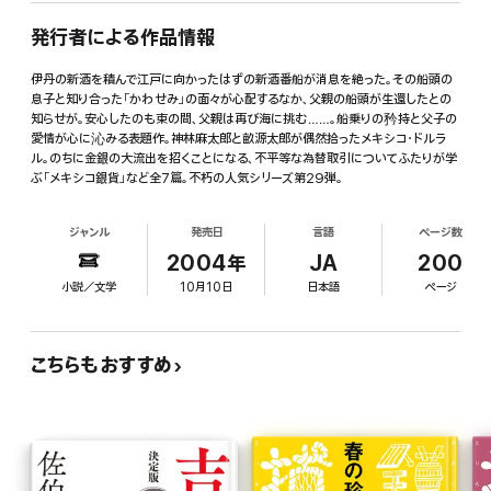
発行者による作品情報
伊丹の新酒を積んで江戸に向かったはずの新酒番船が消息を絶った。その船頭の
息子と知り合った「かわせみ」の面々が心配するなか、父親の船頭が生還したとの
知らせが。安心したのも束の間、父親は再び海に挑む……。船乗りの矜持と父子の
愛情が心に沁みる表題作。神林麻太郎と畝源太郎が偶然拾ったメキシコ・ドルラ
ル。のちに金銀の大流出を招くことになる、不平等な為替取引についてふたりが学
ぶ「メキシコ銀貨」など全7篇。不朽の人気シリーズ第29弾。
ジャンル
発売日
言語
ページ数
2004年
JA
200
小説／文学
10月10日
日本語
ページ
こちらもおすすめ