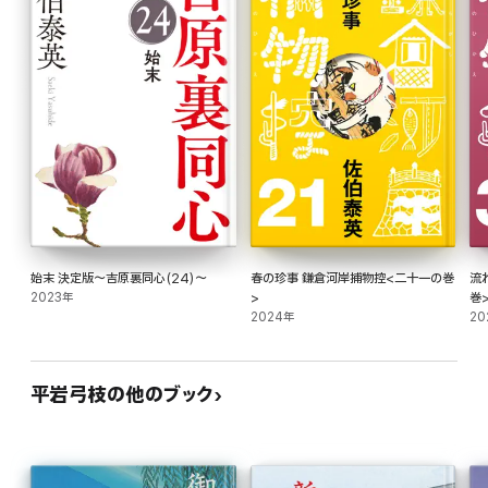
始末 決定版～吉原裏同心(24)～
春の珍事 鎌倉河岸捕物控<二十一の巻
流
2023年
>
巻
2024年
20
平岩弓枝の他のブック