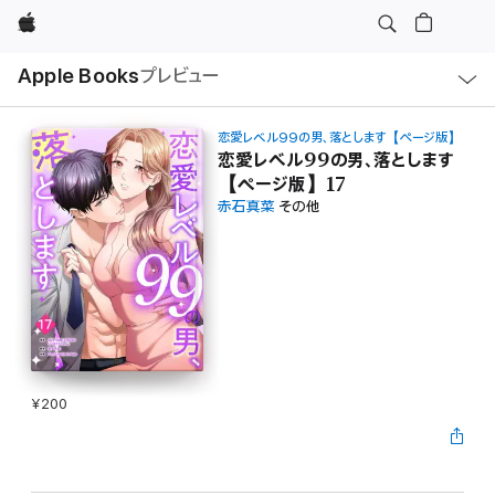
Apple
ロ
Apple Books
プレビュー
ー
カ
ル
ナ
ビ
恋愛レベル99の男、落とします【ページ版】
ゲ
恋愛レベル99の男、落とします
ー
【ページ版】17
シ
ョ
赤石真菜
その他
ン
の
メ
ニ
ュ
ー
を
開
く
¥200