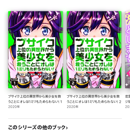
ブサイク上位の異世界から美少女を救
ブサイク上位の異世界から美少女を救
恋
うことにオレは1ミリもためらわない! 1
うことにオレは1ミリもためらわない! 2
ジ
2020年
2020年
20
このシリーズの他のブック