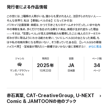
発行者による作品情報
この世には、2種類の人間がいる。誰からも愛される人と、注目すらされない人――
そんな世界で、私は【最強レベルの女】になってみせる!
バリキャリ企画営業・美姫は、かつて引きこもりのゲームオタクだった。いまや社内
中の尊敬を集め、歩くだけで告白される爆モテ美女。美姫が生まれ変わった理由
――それは、『恋愛レベル』が見える特殊能力を獲得したこと!他人のステータスや
好みが手に取るようにわかる能力を使い、ついにレベル90の女となった美姫。も
はや私の攻略対象になる男はいない…そう思っていたある日、【レベル99の最強
ハイスペ男】・宝城皇が現れた!!一筋縄ではいかない皇に苦戦するが、皇もまた美
さらに見る
姫に急接近してきて――!?
【「恋愛レベル99の男、落とします」の再編集版です。重複購入にご注意くださ
ジャンル
発売日
言語
ページ数
い。】
2025年
JA
34
マンガ／グラフィッ
10月23日
日本語
ページ
クノベル
赤石真菜, CAT-CreativeGroup, U-NEXT
Comic & JAMTOONの他のブック