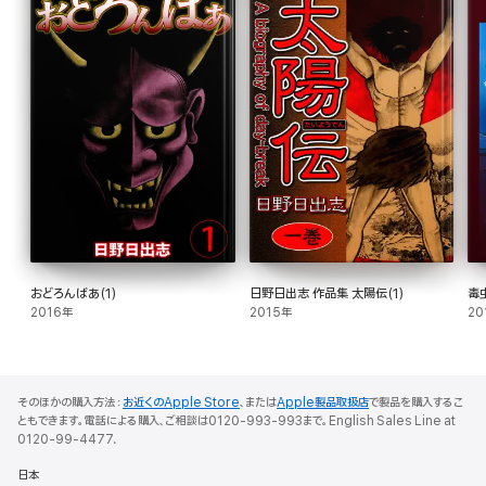
おどろんばあ(1)
日野日出志 作品集 太陽伝(1)
毒
2016年
2015年
20
そのほかの購入方法：
お近くのApple Store
、または
Apple製品取扱店
で製品を購入するこ
ともできます。電話による購入、ご相談は0120-993-993まで。English Sales Line at
0120-99-4477.
日本