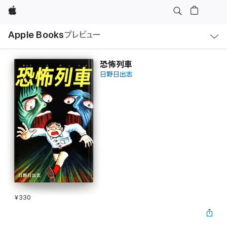
Apple
ロ
Apple Books
プレビュー
ー
カ
ル
ナ
ビ
恐怖列車
ゲ
日野日出志
ー
シ
ョ
ン
の
メ
ニ
ュ
ー
を
開
く
¥330