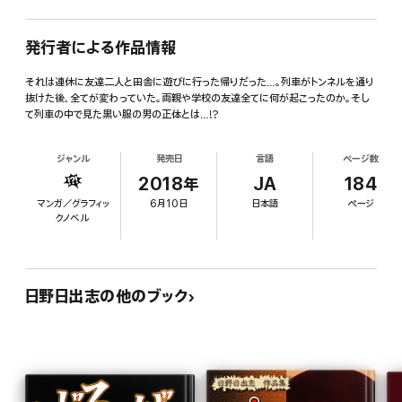
発行者による作品情報
それは連休に友達二人と田舎に遊びに行った帰りだった…。列車がトンネルを通り
抜けた後、全てが変わっていた。両親や学校の友達全てに何が起こったのか。そし
て列車の中で見た黒い服の男の正体とは…!?
ジャンル
発売日
言語
ページ数
2018年
JA
184
マンガ／グラフィッ
6月10日
日本語
ページ
クノベル
日野日出志の他のブック