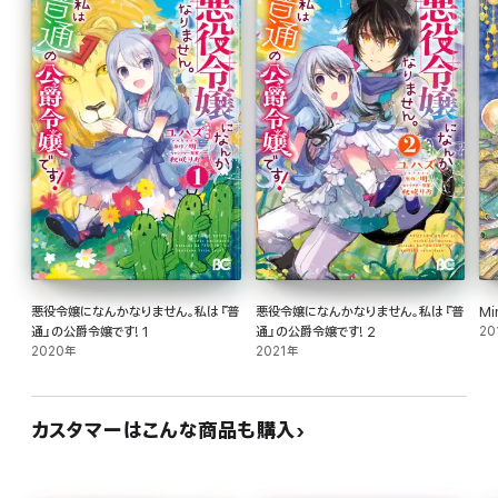
悪役令嬢になんかなりません。私は『普
悪役令嬢になんかなりません。私は『普
M
通』の公爵令嬢です! 1
通』の公爵令嬢です! 2
20
2020年
2021年
カスタマーはこんな商品も購入