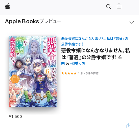
Apple
ロ
Apple Books
プレビュー
ー
カ
ル
ナ
ビ
悪役令嬢になんかなりません。私は『普通』の
ゲ
公爵令嬢です！
ー
悪役令嬢になんかなりません。私
シ
ョ
は『普通』の公爵令嬢です! 6
ン
明
&
秋咲りお
の
メ
ニ
4.8
•
5件の評価
ュ
ー
を
開
く
¥1,500