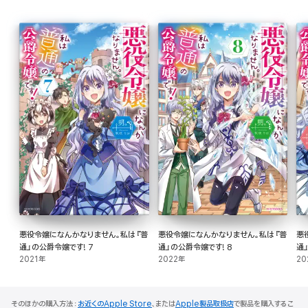
悪役令嬢になんかなりません。私は『普
悪役令嬢になんかなりません。私は『普
悪
通』の公爵令嬢です! 7
通』の公爵令嬢です! 8
通
2021年
2022年
20
そのほかの購入方法：
お近くのApple Store
、または
Apple製品取扱店
で製品を購入するこ