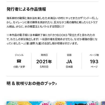
発行者による作品情報
海系素材の確保と海水浴を楽しむため海沿いの村にやってきたロザリンド一行。し
かし、セイレーンに歌の勝負を挑まれたり、巨大なタコ風の魔物と戦ったりとトラブ
ル続出。さらに、水の精霊王ともバトルする羽目に!?
※本作品の電子版には本編終了後にカドカワBOOKS『役立たずと言われたの
で、わたしの家は独立します! ～伝説の竜を目覚めさせたら、なぜか最強の国にな
っていました～』(著:遠野 九重)のお試し版が収録されています。
ジャンル
発売日
言語
ページ数
2021年
JA
193
小説／文学
5月8日
日本語
ページ
明 & 秋咲りおの他のブック