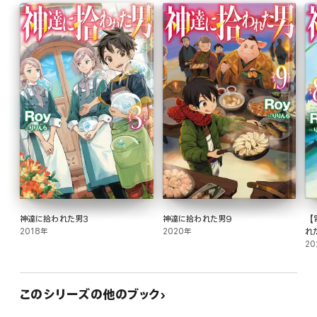
神達に拾われた男3
神達に拾われた男9
【
2018年
2020年
れ
20
このシリーズの他のブック