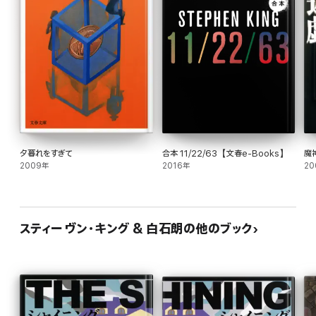
夕暮れをすぎて
合本 11/22/63【文春e-Books】
魔
2009年
2016年
20
スティーヴン・キング & 白石朗の他のブック