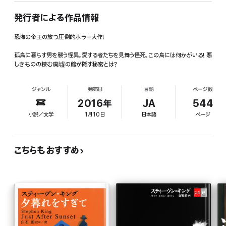
発行者による作品情報
恐怖の帝王の放つ圧倒的ホラー大作!
孤島に暮らす男を襲う怪異。愛する者たちを見舞う怪死。この島には何かがいる! 悪
しきものの棲む廃墟の館が隠す秘密とは?
ジャンル
発売日
言語
ページ数
2016年
JA
544
小説／文学
1月10日
日本語
ページ
こちらもおすすめ