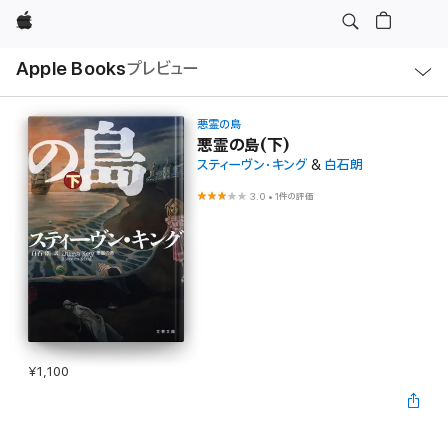
Apple
ロ
Apple Books
プレビュー
ー
カ
ル
ナ
ビ
悪霊の島
ゲ
悪霊の島(下)
ー
スティーヴン・キング
&
白石朗
シ
ョ
ン
3.0
•
1件の評価
の
メ
ニ
ュ
ー
を
開
く
¥1,100