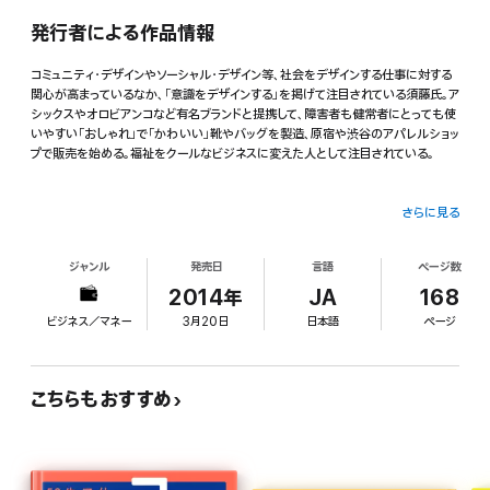
発行者による作品情報
コミュニティ・デザインやソーシャル・デザイン等、社会をデザインする仕事に対する
関心が高まっているなか、「意識をデザインする」を掲げて注目されている須藤氏。ア
シックスやオロビアンコなど有名ブランドと提携して、障害者も健常者にとっても使
いやすい「おしゃれ」で「かわいい」靴やバッグを製造、原宿や渋谷のアパレルショッ
プで販売を始める。福祉をクールなビジネスに変えた人として注目されている。
さらに見る
彼の関心は人々の心のなかにある「意識のバリア」。「違いは個性、ハンディは可能
性」を旗印に設備や法律を変えるのではなく、人々の意識を変えて妊婦や高齢者、
ジャンル
発売日
言語
ページ数
セクシャルマイノリティなどを含む全ての人が混じり合う社会をめざして活動。
2014年
JA
168
ビジネス／マネー
3月20日
日本語
ページ
こちらもおすすめ