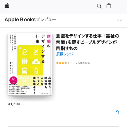
Apple
ロ
Apple Books
プレビュー
ー
カ
ル
ナ
ビ
意識をデザインする仕事 「福祉の
ゲ
常識」を覆すピープルデザインが
ー
シ
目指すもの
ョ
須藤シンジ
ン
の
メ
3.8
•
5件の評価
ニ
ュ
ー
を
開
く
¥1,500