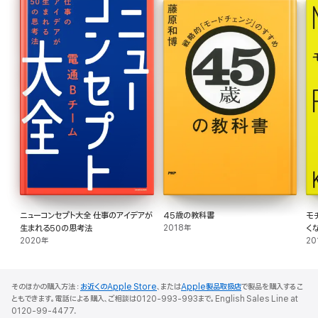
ニューコンセプト大全 仕事のアイデアが
45歳の教科書
モ
生まれる50の思考法
2018年
く
2020年
20
そのほかの購入方法：
お近くのApple Store
、または
Apple製品取扱店
で製品を購入するこ
ともできます。電話による購入、ご相談は0120-993-993まで。English Sales Line at
0120-99-4477.