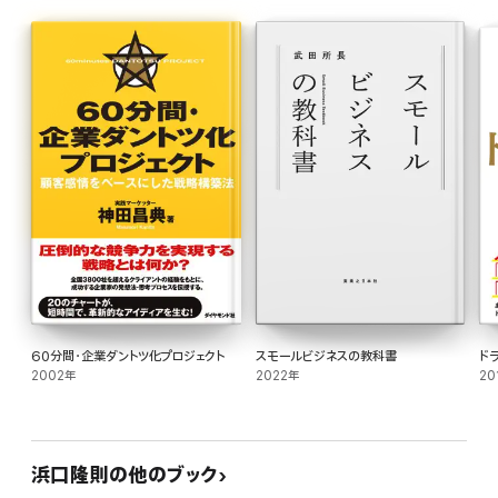
「何が必要なのか」
「明日から何をすべきか」
が、わかっていないために……。
「成功の型」さえ知っていれば「成長と継続」ができます。
それが社長として絶対に知っておくべき「経営の12分野」であり、
本書は、48枚のワークシートを使いながら
「経営の12分野」が身につくように構成しました。
10年後も成長し続けるための一冊!
60分間・企業ダントツ化プロジェクト
スモールビジネスの教科書
ド
2002年
2022年
20
浜口隆則の他のブック