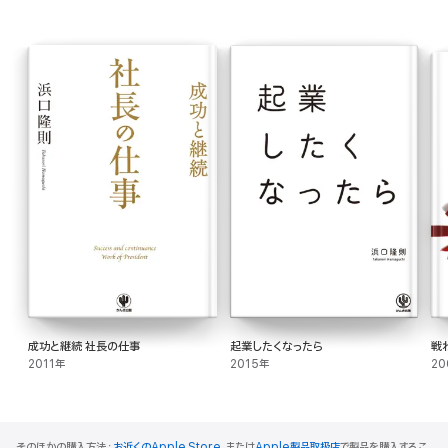
成功と継続 社長の仕事
起業したくなったら
戦
2011年
2015年
20
そのほかの購入方法：
お近くのApple Store
、または
Apple製品取扱店
で製品を購入するこ