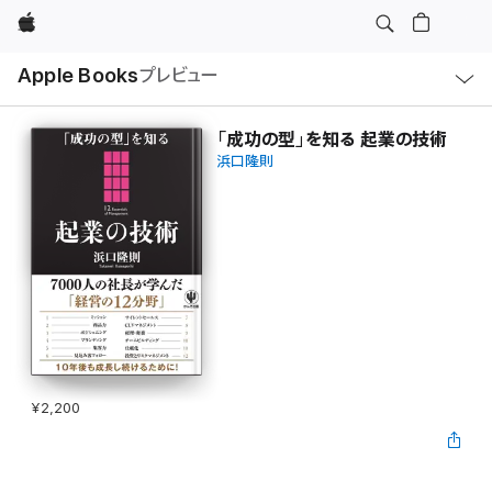
Apple
ロ
Apple Books
プレビュー
ー
カ
ル
ナ
ビ
「成功の型」を知る 起業の技術
ゲ
浜口隆則
ー
シ
ョ
ン
の
メ
ニ
ュ
ー
を
開
く
¥2,200