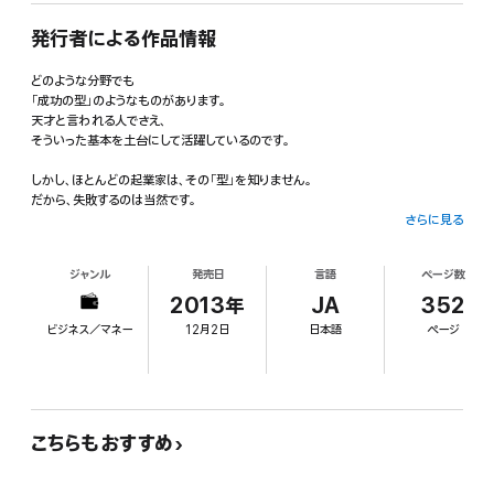
発行者による作品情報
どのような分野でも
「成功の型」のようなものがあります。
天才と言われる人でさえ、
そういった基本を土台にして活躍しているのです。
しかし、ほとんどの起業家は、その「型」を知りません。
だから、失敗するのは当然です。
さらに見る
本書の目的は、その「成功の型」を知ってもらうことです。
ジャンル
発売日
言語
ページ数
* * * * * *
2013年
JA
352
毎年、新会社が10万社生まれています。
ビジネス／マネー
12月2日
日本語
ページ
会社をつくらずに起業する人は数10万人もいます。
安倍政権の成長戦略の中にもベンチャー支援が入って、
ますます起業する人が増えると思われます。
しかし一時的に成功したとしても
10年以内には90%の起業が失敗しています。
こちらもおすすめ
経営を成功させるために