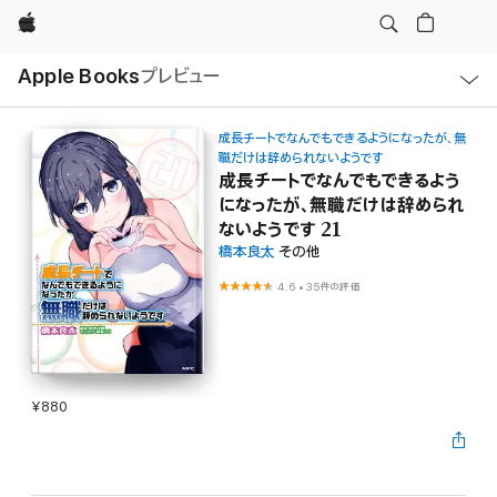
Apple
ロ
Apple Books
プレビュー
ー
カ
ル
ナ
ビ
成長チートでなんでもできるようになったが、無
ゲ
職だけは辞められないようです
ー
成長チートでなんでもできるよう
シ
ョ
になったが、無職だけは辞められ
ン
ないようです 21
の
メ
橋本良太
その他
ニ
ュ
4.6
•
35件の評価
ー
を
開
く
¥880