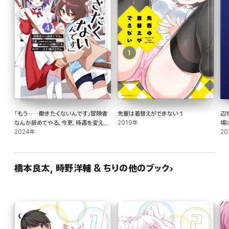
「もう‥‥働きたくないんです」冒険者
先輩は着替えができない 1
辺
なんか辞めてやる。今更、待遇を変える
2019年
場
からとお願いされてもお断りです。僕は
2024年
20
ぜーったい働きません。 4巻
橋本良太, 時野洋輔 & ちりの他のブック