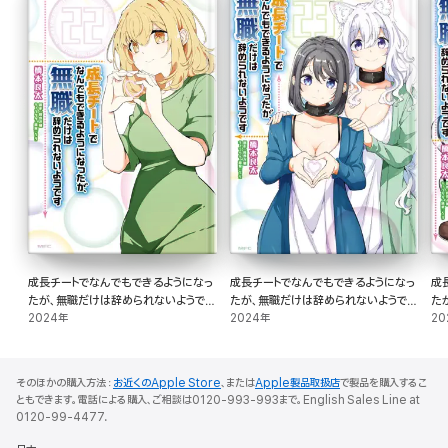
成長チートでなんでもできるようになっ
成長チートでなんでもできるようになっ
成
たが、無職だけは辞められないようです
たが、無職だけは辞められないようです
た
22
2024年
23
2024年
24
20
そのほかの購入方法：
お近くのApple Store
、または
Apple製品取扱店
で製品を購入するこ
ともできます。電話による購入、ご相談は0120-993-993まで。English Sales Line at
0120-99-4477.