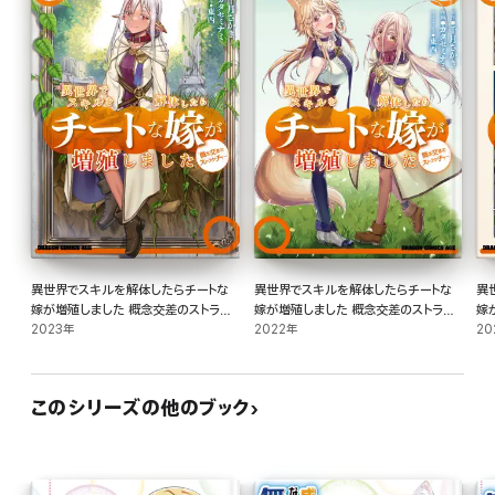
異世界でスキルを解体したらチートな
異世界でスキルを解体したらチートな
異
嫁が増殖しました 概念交差のストラク
嫁が増殖しました 概念交差のストラク
嫁
チャー(11)
2023年
チャー(10)
2022年
チャ
20
このシリーズの他のブック