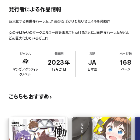
発行者による作品情報
巨大化する異世界ハーレム!!? 美少女ばかりと知り合うスキル発動!?
女の子ばかりのダークエルフ一族をまるごと助けることに。異世界ハーレムがどん
どん巨大化しているぞ…!?
ジャンル
発売日
言語
ページ数
2023年
JA
168
マンガ／グラフィッ
12月21日
日本語
ページ
クノベル
こちらもおすすめ