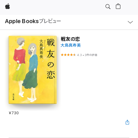
Apple
ロ
Apple Books
プレビュー
ー
カ
ル
ナ
ビ
戦友の恋
ゲ
大島真寿美
ー
シ
ョ
4.3
•
3件の評価
ン
の
メ
ニ
ュ
ー
を
開
く
¥730