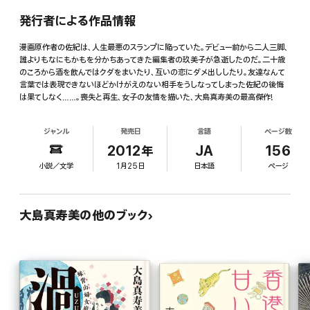
発行者による作品情報
漫画原作者の佐紀は、人生最悪のスランプに陥っていた。デビュー前から二人三脚、
誰よりもなにもかもを分かちあってきた編集者の玖美子が急逝したのだ。二十歳
のころから酒を飲んではクダをまいたり、互いの恋にダメ出ししたり。友達なんて
言葉では表現できないほどかけがえのない相手をうしなってしまった佐紀の後悔
は果てしなく……。喪失と再生、女子の友情を描いた、大島真寿美の最高傑作!
ジャンル
発売日
言語
ページ数
2012年
JA
156
小説／文学
1月25日
日本語
ページ
大島真寿美の他のブック