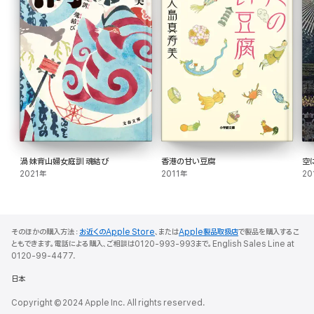
渦 妹背山婦女庭訓 魂結び
香港の甘い豆腐
空
2021年
2011年
20
そのほかの購入方法：
お近くのApple Store
、または
Apple製品取扱店
で製品を購入するこ
ともできます。電話による購入、ご相談は0120-993-993まで。English Sales Line at
0120-99-4477.
日本
Copyright © 2024 Apple Inc. All rights reserved.