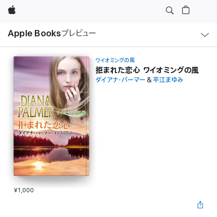
Apple
ロ
Apple Books
プレビュー
ー
カ
ル
ナ
ビ
ワイオミングの風
ゲ
拒まれた恋心 ワイオミングの風
ー
ダイアナ・パーマー
&
平江まゆみ
シ
ョ
ン
の
メ
ニ
ュ
ー
を
開
く
¥1,000