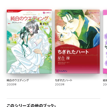
純白のウエディング
ちぎれたハート
結
2008年
2003年
20
このシリーズの他のブック