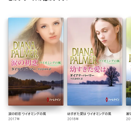
涙の初恋 ワイオミングの風
幼すぎた愛は ワイオミングの風
裏
2017年
2018年
20