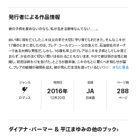
発行者による作品情報
彼の子供を産めないのなら、私が生きる意味なんてない……。
幼い頃に母を亡くしたニキは父の手で大切に守り育てられてきた。そんなニキが
17歳のときに恋したのは、ブレア・コールマン――父の友人で、石油会社のオーナ
ーである大柄な男性だ。しかし、16歳も年上のブレアはニキを子供としてしか見て
おらず、少女の淡く切ない想いは伝わることもないまま、やがて彼は別の女性と結
婚し、初恋は終わりを告げた。ところが数年後、ニキのもとに驚くべき知らせが届
く。ブレアの結婚が破局を迎え、彼が荒んだ生活を送っているというのだ。ニキが急
さらに見る
いでそばに駆けつけると、ブレアは冷たく言い放った。「僕を釣り上げようとしても
無駄だ。幼稚な恋愛ごっこはやめろ!」■北米ロマンス界の最重鎮D・パーマーが健
ジャンル
発売日
言語
ページ数
筆を振るう大人気シリーズ〈ワイオミングの風〉。本作は、年上の石油王と純真無
垢なヒロインの波瀾に満ちた極上ロマンスです。
2016年
JA
288
ロマンス
12月20日
日本語
ページ
ダイアナ・パーマー & 平江まゆみの他のブック