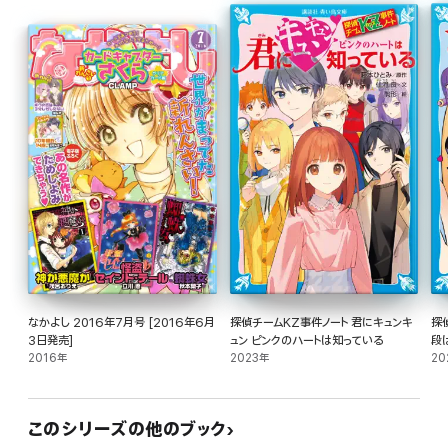
なかよし 2016年7月号 [2016年6月
探偵チームKZ事件ノート 君にキュンキ
探
3日発売]
ュン ピンクのハートは知っている
段
2016年
2023年
20
このシリーズの他のブック