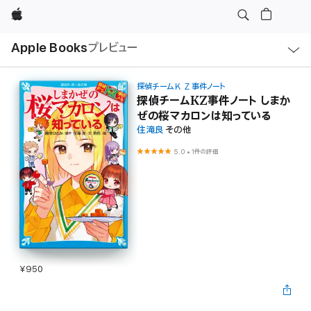
Apple
ロ
Apple Books
プレビュー
ー
カ
ル
ナ
ビ
探偵チームＫＺ事件ノート
ゲ
探偵チームKZ事件ノート しまか
ー
ぜの桜マカロンは知っている
シ
ョ
住滝良
その他
ン
の
5.0
•
1件の評価
メ
ニ
ュ
ー
を
開
く
¥950