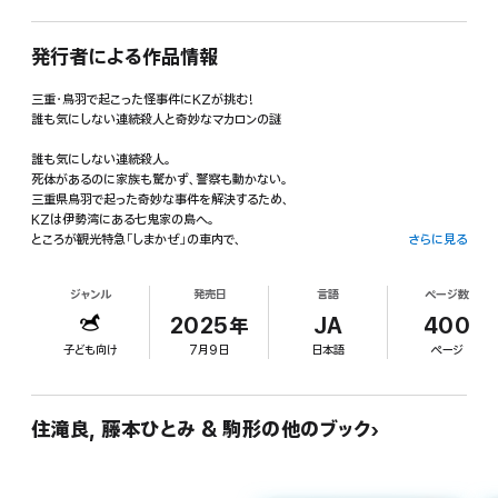
発行者による作品情報
三重・鳥羽で起こった怪事件にKZが挑む!
誰も気にしない連続殺人と奇妙なマカロンの謎
誰も気にしない連続殺人。
死体があるのに家族も驚かず、警察も動かない。
三重県鳥羽で起った奇妙な事件を解決するため、
KZは伊勢湾にある七鬼家の島へ。
ところが観光特急「しまかぜ」の車内で、
さらに見る
いわくありげなマカロンを押し付けられ、
鳥羽駅に着いたとたんに建設中のビルが倒壊、
ジャンル
発売日
言語
ページ数
七鬼家の別荘では怒鳴りまくる男性に遭遇し、
アゼンとしたり、アタフタしたり。
2025年
JA
400
果たして、これらをつなぐ謎と企みを見抜けるのか!?
子ども向け
7月9日
日本語
ページ
<小学校上級から すべての漢字にふりがなつき>
住滝良, 藤本ひとみ & 駒形の他のブック