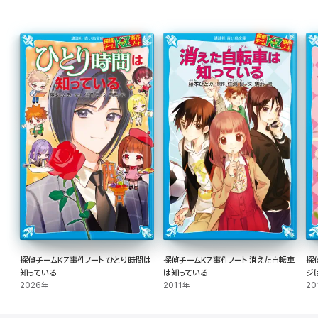
探偵チームKZ事件ノート ひとり時間は
探偵チームKZ事件ノート 消えた自転車
探
知っている
は知っている
ジ
2026年
2011年
20