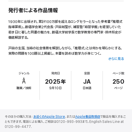
発行者による作品情報
1930年に出版され、累計100万部を超えるロングセラーとなった参考書『推理式
指導算術』。創価学会第2代会長・戸田城聖が、補習塾「時習学館」を経営していた
若き日に著した同書の魅力を、創価大学前学長で数学教育の専門家・鈴木将史が
徹底解説する。
戸田の生涯、当時の社会情勢を解説しながら、「推理式」とは何かを明らかにする。
実際の問題を100題以上掲載し、本書を読めば数学力が身につく。
さらに見る
詰め込み式の教育から考えることを重視する教育へ――。「創価教育」の実践の書
といえる『推理式指導算術』の歴史的価値に、改めて光を当てる注目の一冊。
ジャンル
発売日
言語
ページ数
2025年
JA
250
職業／技術
9月10日
日本語
ページ
そのほかの購入方法：
お近くのApple Store
、または
Apple製品取扱店
で製品を購入するこ
ともできます。電話による購入、ご相談は0120-993-993まで。English Sales Line at
0120-99-4477.