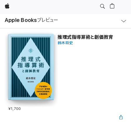
Apple
ロ
Apple Books
プレビュー
ー
カ
ル
ナ
ビ
推理式指導算術と創価教育
ゲ
鈴木将史
ー
シ
ョ
ン
の
メ
ニ
ュ
ー
を
開
く
¥1,700