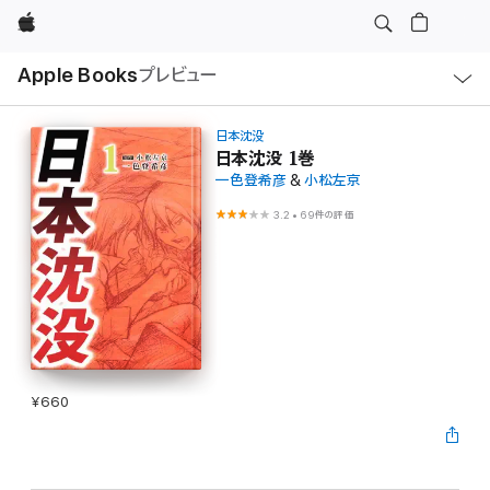
Apple
ロ
Apple Books
プレビュー
ー
カ
ル
ナ
ビ
日本沈没
ゲ
日本沈没 1巻
ー
一色登希彦
&
小松左京
シ
ョ
ン
3.2
•
69件の評価
の
メ
ニ
ュ
ー
を
開
く
¥660