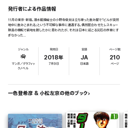
発行者による作品情報
11月の東京・新宿。潜水艇操縦士の小野寺俊夫は立ち寄った飲み屋で「ビルが突然
地中に飲みこまれる」という不可解な事件に遭遇する。偶然居合わせたレスキュー
隊員の機転で窮地を脱したかに思われたが、それは日本に起こる災厄の序章にす
ぎなかった…
ジャンル
発売日
言語
ページ数
2018年
JA
210
マンガ／グラフィッ
7月9日
日本語
ページ
クノベル
一色登希彦 & 小松左京の他のブック