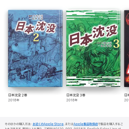
日本沈没 2巻
日本沈没 3巻
日
2018年
2018年
20
そのほかの購入方法：
お近くのApple Store
、または
Apple製品取扱店
で製品を購入するこ