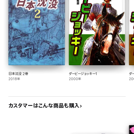
日本沈没 2巻
ダービージョッキー1
ダ
2018年
2000年
20
カスタマーはこんな商品も購入