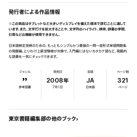
発行者による作品情報
※この商品はタブレットなど大きいディスプレイを備えた端末で読むことに適して
います。また、文字だけを拡大することや、文字列のハイライト、検索、辞書の参照、
引用などの機能が使用できません。
日本語検定受検のための、もっともシンプルかつ最強の一問一答形式単語問題集
の発展編。とりわけ上級受験者が対象で、入門編にはないカタカナ語など、発展的
な語彙を一気にチェックできます。
ジャンル
発売日
言語
ページ数
2008年
JA
321
参考図書
7月1日
日本語
ページ
東京書籍編集部の他のブック