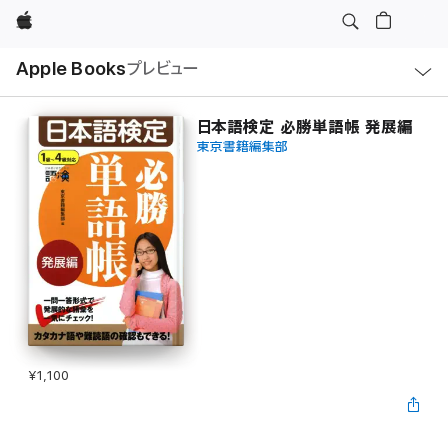
Apple
ロ
Apple Books
プレビュー
ー
カ
ル
ナ
ビ
日本語検定 必勝単語帳 発展編
ゲ
東京書籍編集部
ー
シ
ョ
ン
の
メ
ニ
ュ
ー
を
開
く
¥1,100