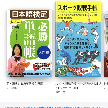
日本語検定 必勝単語帳 入門編
スポーツ観戦手帳 ワールドカップもオリ
世
2008年
ンピックも、コレ1冊
20
2018年