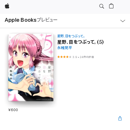
Apple
ロ
Apple Books
プレビュー
ー
カ
ル
ナ
ビ
星野、目をつぶって。
ゲ
星野、目をつぶって。(5)
ー
永椎晃平
シ
ョ
ン
3.9
•
24件の評価
の
メ
ニ
ュ
ー
を
開
く
¥600