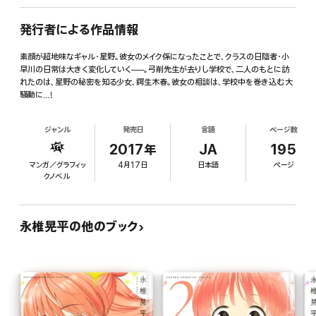
発行者による作品情報
素顔が超地味なギャル・星野。彼女のメイク係になったことで、クラスの日陰者・小
早川の日常は大きく変化していく──。弓削先生が去りし学校で、二人のもとに訪
れたのは、星野の秘密を知る少女、鍔生木春。彼女の相談は、学校中を巻き込む大
騒動に…!
ジャンル
発売日
言語
ページ数
2017年
JA
195
マンガ／グラフィッ
4月17日
日本語
ページ
クノベル
永椎晃平の他のブック