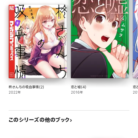
柊さんちの吸血事情(2)
恋と嘘(4)
恋と
2022年
2016年
20
このシリーズの他のブック